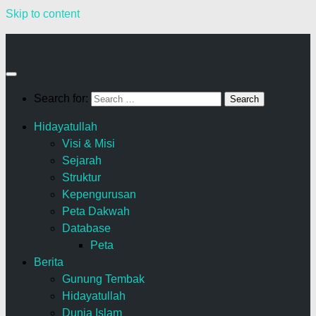
Skip to content
Search for:
Hidayatullah
Visi & Misi
Sejarah
Struktur
Kepengurusan
Peta Dakwah
Database
Peta
Berita
Gunung Tembak
Hidayatullah
Dunia Islam