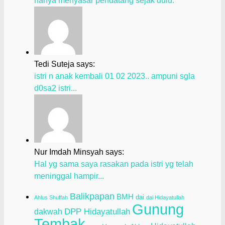
hanya menyasar pendatang sejak dulu.
Tedi Suteja says:
istri n anak kembali 01 02 2023.. ampuni sgla
d0sa2 istri...
Nur Imdah Minsyah says:
Hal yg sama saya rasakan pada istri yg telah
meninggal hampir...
Balikpapan
BMH
dai
Ahlus Shuffah
dai Hidayatullah
Gunung
dakwah
DPP Hidayatullah
Tembak