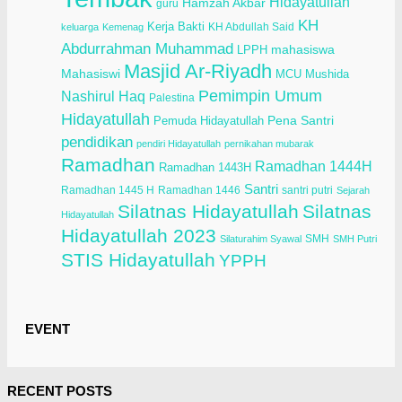
Hidayatullah
Hamzah Akbar
guru
KH
Kerja Bakti
KH Abdullah Said
keluarga
Kemenag
Abdurrahman Muhammad
LPPH
mahasiswa
Masjid Ar-Riyadh
Mahasiswi
Mushida
MCU
Pemimpin Umum
Nashirul Haq
Palestina
Hidayatullah
Pena Santri
Pemuda Hidayatullah
pendidikan
pendiri Hidayatullah
pernikahan mubarak
Ramadhan
Ramadhan 1444H
Ramadhan 1443H
Santri
Ramadhan 1445 H
Ramadhan 1446
santri putri
Sejarah
Silatnas Hidayatullah
Silatnas
Hidayatullah
Hidayatullah 2023
SMH
Silaturahim Syawal
SMH Putri
STIS Hidayatullah
YPPH
EVENT
RECENT POSTS