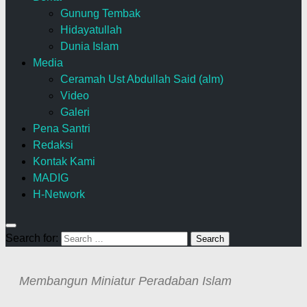
Gunung Tembak
Hidayatullah
Dunia Islam
Media
Ceramah Ust Abdullah Said (alm)
Video
Galeri
Pena Santri
Redaksi
Kontak Kami
MADIG
H-Network
Search for:
Membangun Miniatur Peradaban Islam