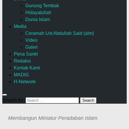
Gunung Tembak
Hidayatullah
Dunia Islam
Media
Ceramah Ust Abdullah Said (alm)
Video
Galeri
Pena Santri
Redaksi
Kontak Kami
MADIG
H-Network
Search for:
Membangun Miniatur Peradaban Islam