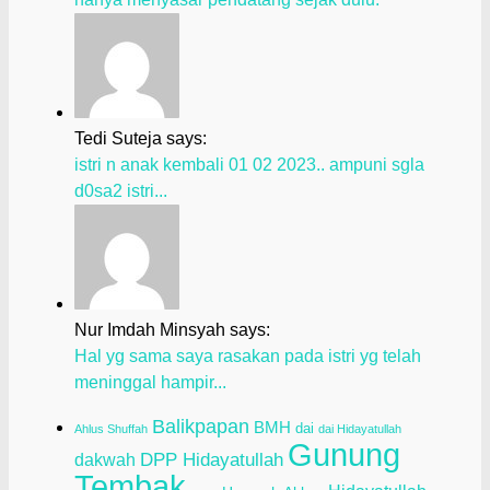
Tedi Suteja says:
istri n anak kembali 01 02 2023.. ampuni sgla
d0sa2 istri...
Nur Imdah Minsyah says:
Hal yg sama saya rasakan pada istri yg telah
meninggal hampir...
Balikpapan
BMH
dai
Ahlus Shuffah
dai Hidayatullah
Gunung
dakwah
DPP Hidayatullah
Tembak