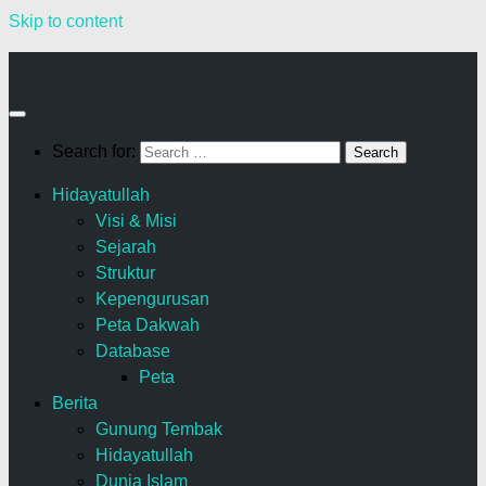
Skip to content
Search for:
Hidayatullah
Visi & Misi
Sejarah
Struktur
Kepengurusan
Peta Dakwah
Database
Peta
Berita
Gunung Tembak
Hidayatullah
Dunia Islam