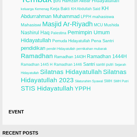
Hidayatullah
Hamzah Akbar
guru
KH
Kerja Bakti
KH Abdullah Said
keluarga
Kemenag
Abdurrahman Muhammad
LPPH
mahasiswa
Masjid Ar-Riyadh
Mahasiswi
Mushida
MCU
Pemimpin Umum
Nashirul Haq
Palestina
Hidayatullah
Pena Santri
Pemuda Hidayatullah
pendidikan
pendiri Hidayatullah
pernikahan mubarak
Ramadhan
Ramadhan 1444H
Ramadhan 1443H
Santri
Ramadhan 1445 H
Ramadhan 1446
santri putri
Sejarah
Silatnas Hidayatullah
Silatnas
Hidayatullah
Hidayatullah 2023
SMH
Silaturahim Syawal
SMH Putri
STIS Hidayatullah
YPPH
EVENT
RECENT POSTS