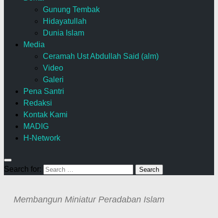
Gunung Tembak
Hidayatullah
Dunia Islam
Media
Ceramah Ust Abdullah Said (alm)
Video
Galeri
Pena Santri
Redaksi
Kontak Kami
MADIG
H-Network
Search for:
Membangun Miniatur Peradaban Islam