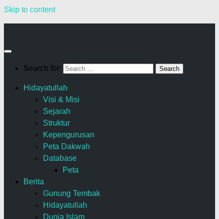
Skip to content
Search for:
Hidayatullah
Visi & Misi
Sejarah
Struktur
Kepengurusan
Peta Dakwah
Database
Peta
Berita
Gunung Tembak
Hidayatullah
Dunia Islam