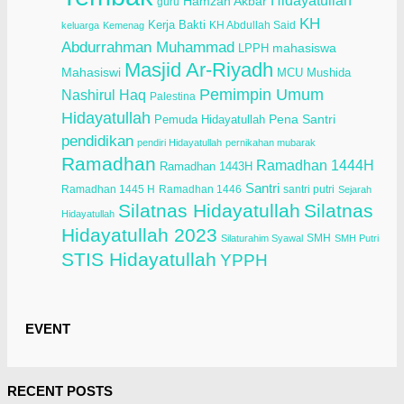
Hidayatullah
Hamzah Akbar
guru
KH
Kerja Bakti
KH Abdullah Said
keluarga
Kemenag
Abdurrahman Muhammad
LPPH
mahasiswa
Masjid Ar-Riyadh
Mahasiswi
Mushida
MCU
Pemimpin Umum
Nashirul Haq
Palestina
Hidayatullah
Pena Santri
Pemuda Hidayatullah
pendidikan
pendiri Hidayatullah
pernikahan mubarak
Ramadhan
Ramadhan 1444H
Ramadhan 1443H
Santri
Ramadhan 1445 H
Ramadhan 1446
santri putri
Sejarah
Silatnas Hidayatullah
Silatnas
Hidayatullah
Hidayatullah 2023
SMH
Silaturahim Syawal
SMH Putri
STIS Hidayatullah
YPPH
EVENT
RECENT POSTS