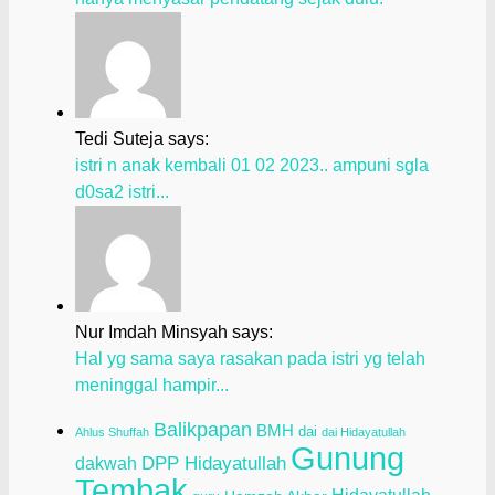
Tedi Suteja says:
istri n anak kembali 01 02 2023.. ampuni sgla
d0sa2 istri...
Nur Imdah Minsyah says:
Hal yg sama saya rasakan pada istri yg telah
meninggal hampir...
Balikpapan
BMH
dai
Ahlus Shuffah
dai Hidayatullah
Gunung
dakwah
DPP Hidayatullah
Tembak