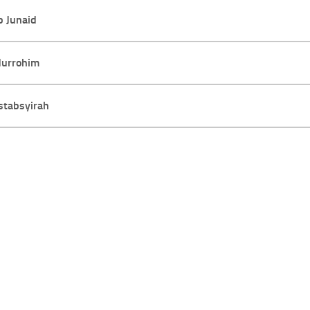
b Junaid
urrohim
tabsyirah