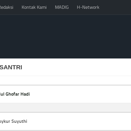
Redaksi
Kontak Kami
MADIG
H-Network
SANTRI
ul Ghofar Hadi
ykur Suyuthi