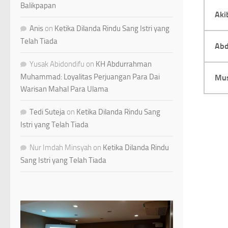
Balikpapan
Aki
Anis
on
Ketika Dilanda Rindu Sang Istri yang
Telah Tiada
Abd
Yusak Abidondifu
on
KH Abdurrahman
Muhammad: Loyalitas Perjuangan Para Dai
Mus
Warisan Mahal Para Ulama
Tedi Suteja
on
Ketika Dilanda Rindu Sang
Istri yang Telah Tiada
Nur Imdah Minsyah
on
Ketika Dilanda Rindu
Sang Istri yang Telah Tiada