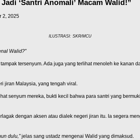
i Jadi ‘Santri Anomali’ Macam Walid!”
 2, 2025
ILUSTRASI: SKR/MCU
enal Walid?”
tampak tersenyum. Ada juga yang terlihat menoleh ke kanan dan
ri jiran Malaysia, yang tengah viral.
ihat senyum mereka, bukti kecil bahwa para santri yang bermuki
rlagak dengan aksen atau dialek negeri jiran itu. Ia segera m
ahun dulu,”
jelas sang ustadz mengenai Walid yang dimaksud.