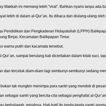
y Makkah ini memang lebih “viral”. Bahkan nyaris tanpa ada 
ayat lebih di dalam al-Qur’an. Itu dibaca dan diulang-ulang ole
ga Pendidikan dan Pengkaderan Hidayatullah (LPPH) Balikpapan
unung Binjai, Kecamatan Balikpapan Timur.
ko warna putih dan kacamata tersebut.
-Qur’an, sampai berulang kali diceritakan dalam kitab suci, t
an dan terciduk diam-diam lagi sembunyi-sembunyi sedang meni
bukan tak mungkin menimpa para santri yang mondok di pesant
n sebagai santri yang bercita-cita sebagai penghafal al-Qur’an
tau berhalaqah, misalnya. Hati-hati! Itu tanda-tanda santri ano