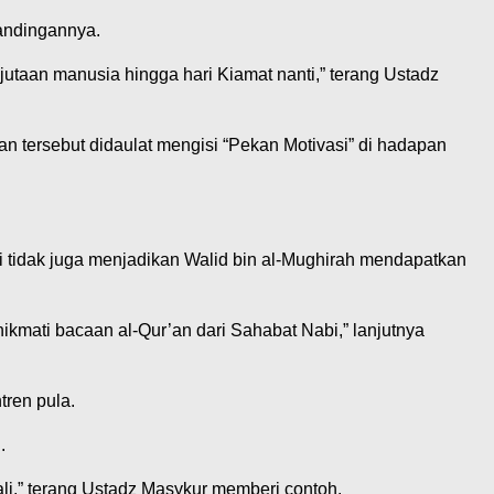
bandingannya.
h jutaan manusia hingga hari Kiamat nanti,” terang Ustadz
 tersebut didaulat mengisi “Pekan Motivasi” di hadapan
api tidak juga menjadikan Walid bin al-Mughirah mendapatkan
kmati bacaan al-Qur’an dari Sahabat Nabi,” lanjutnya
ren pula.
.
mali,” terang Ustadz Masykur memberi contoh.