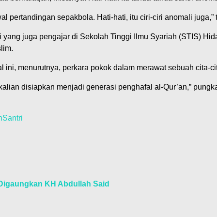
al pertandingan sepakbola. Hati-hati, itu ciri-ciri anomali juga,
ai yang juga pengajar di Sekolah Tinggi Ilmu Syariah (STIS) H
lim.
 ini, menurutnya, perkara pokok dalam merawat sebuah cita-cit
kalian disiapkan menjadi generasi penghafal al-Qur’an,” pung
n
Santri
 Digaungkan KH Abdullah Said