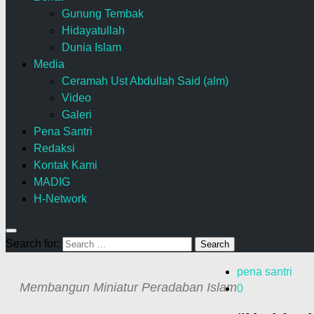
Gunung Tembak
Hidayatullah
Dunia Islam
Media
Ceramah Ust Abdullah Said (alm)
Video
Galeri
Pena Santri
Redaksi
Kontak Kami
MADIG
H-Network
Search for:
pena santri
Membangun Miniatur Peradaban Islam
0