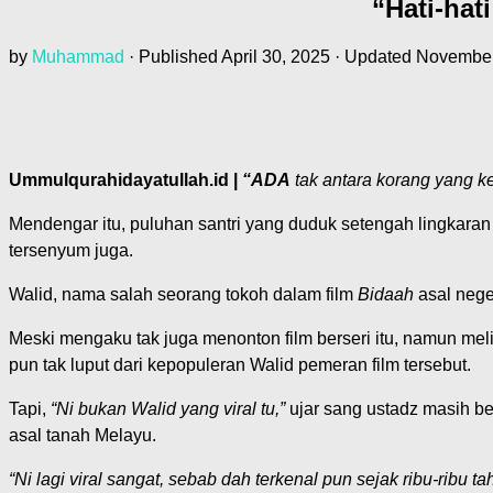
“Hati-hat
by
Muhammad
· Published
April 30, 2025
· Updated
November
Ummulqurahidayatullah.id |
“ADA
tak antara korang yang k
Mendengar itu, puluhan santri yang duduk setengah lingkaran 
tersenyum juga.
Walid, nama salah seorang tokoh dalam film
Bidaah
asal nege
Meski mengaku tak juga menonton film berseri itu, namun mel
pun tak luput dari kepopuleran Walid pemeran film tersebut.
Tapi,
“Ni bukan Walid yang viral tu,”
ujar sang ustadz masih be
asal tanah Melayu.
“Ni lagi viral sangat, sebab dah terkenal pun sejak ribu-ribu t