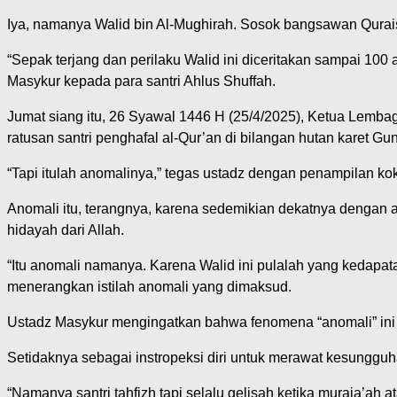
Iya, namanya Walid bin Al-Mughirah. Sosok bangsawan Qurais
“Sepak terjang dan perilaku Walid ini diceritakan sampai 100 
Masykur kepada para santri Ahlus Shuffah.
Jumat siang itu, 26 Syawal 1446 H (25/4/2025), Ketua Lemba
ratusan santri penghafal al-Qur’an di bilangan hutan karet G
“Tapi itulah anomalinya,” tegas ustadz dengan penampilan ko
Anomali itu, terangnya, karena sedemikian dekatnya dengan al
hidayah dari Allah.
“Itu anomali namanya. Karena Walid ini pulalah yang kedapat
menerangkan istilah anomali yang dimaksud.
Ustadz Masykur mengingatkan bahwa fenomena “anomali” ini 
Setidaknya sebagai instropeksi diri untuk merawat kesungguha
“Namanya santri tahfizh tapi selalu gelisah ketika muraja’ah a