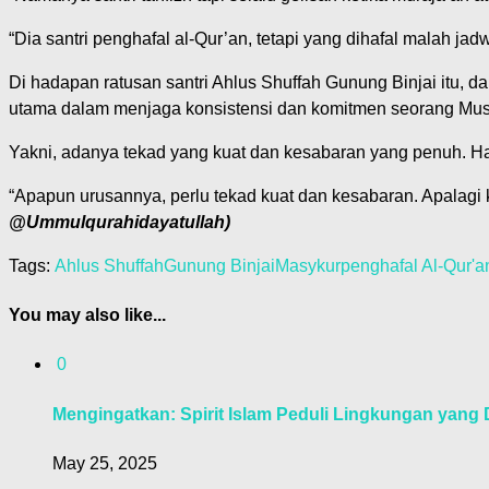
“Dia santri penghafal al-Qur’an, tetapi yang dihafal malah jadw
Di hadapan ratusan santri Ahlus Shuffah Gunung Binjai itu, d
utama dalam menjaga konsistensi dan komitmen seorang Mus
Yakni, adanya tekad yang kuat dan kesabaran yang penuh. Hal
“Apapun urusannya, perlu tekad kuat dan kesabaran. Apalagi 
@Ummulqurahidayatullah)
Tags:
Ahlus Shuffah
Gunung Binjai
Masykur
penghafal Al-Qur'a
You may also like...
0
Mengingatkan: Spirit Islam Peduli Lingkungan yang
May 25, 2025