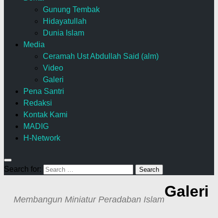
Gunung Tembak
Hidayatullah
Dunia Islam
Media
Ceramah Ust Abdullah Said (alm)
Video
Galeri
Pena Santri
Redaksi
Kontak Kami
MADIG
H-Network
Search for:
Galeri
Membangun Miniatur Peradaban Islam