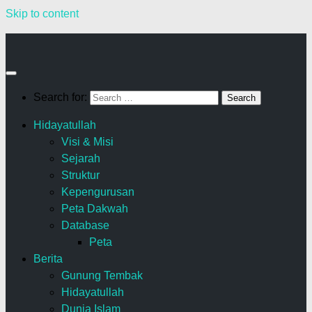
Skip to content
Search for:
Hidayatullah
Visi & Misi
Sejarah
Struktur
Kepengurusan
Peta Dakwah
Database
Peta
Berita
Gunung Tembak
Hidayatullah
Dunia Islam