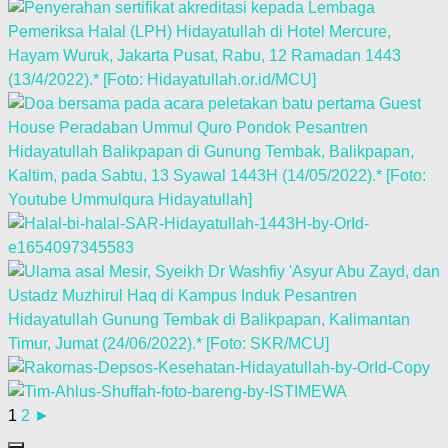
1
2
►