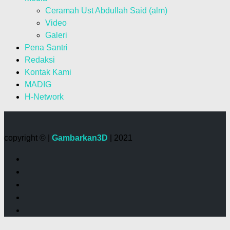
Ceramah Ust Abdullah Said (alm)
Video
Galeri
Pena Santri
Redaksi
Kontak Kami
MADIG
H-Network
copyright © |
Gambarkan3D
| 2021