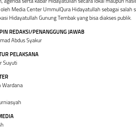
, agenda serta kabar Hidayatullah secara lokal maupun nasion
a oleh Media Center UmmulQura Hidayatullah sebagai salah sa
asi Hidayatullah Gunung Tembak yang bisa diakses publik.
PIN REDAKSI/PENANGGUNG JAWAB
ad Abdus Syakur
TUR PELAKSANA
 Suyuti
TER
n Wardana
urniasyah
MEDIA
sh