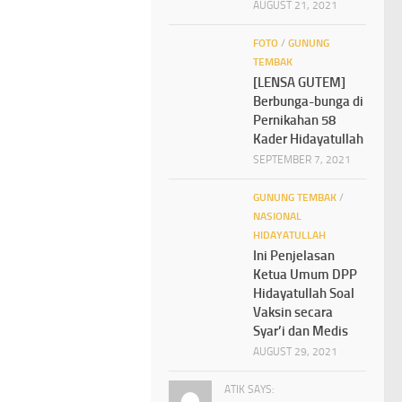
AUGUST 21, 2021
FOTO
/
GUNUNG
TEMBAK
[LENSA GUTEM]
Berbunga-bunga di
Pernikahan 58
Kader Hidayatullah
SEPTEMBER 7, 2021
GUNUNG TEMBAK
/
NASIONAL
HIDAYATULLAH
Ini Penjelasan
Ketua Umum DPP
Hidayatullah Soal
Vaksin secara
Syar’i dan Medis
AUGUST 29, 2021
ATIK SAYS: