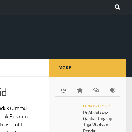
MORE
id
GUNUNG TEMBAK
Induk (Ummul
Dr Abdul Aziz
ndok Pesantren
Qahhar Ungkap
las profil,
Tiga Warisan
Pendiri