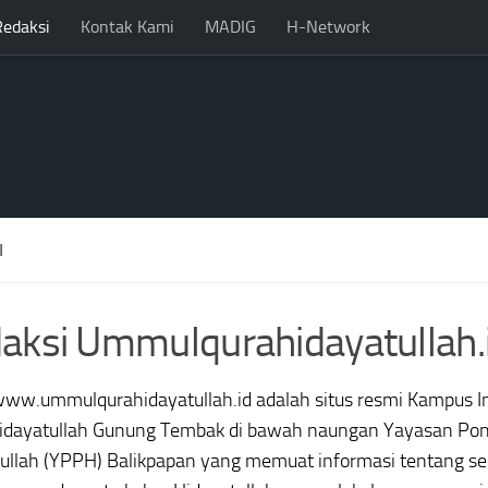
Redaksi
Kontak Kami
MADIG
H-Network
I
aksi Ummulqurahidayatullah.
www.ummulqurahidayatullah.id adalah situs resmi Kampus 
Hidayatullah Gunung Tembak di bawah naungan Yayasan Po
ullah (YPPH) Balikpapan yang memuat informasi tentang seki