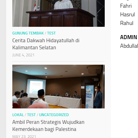
Fahri
Hasrul
Rahul
GUNUNG TEMBAK
/
TEST
ADMIN
Cerita Dakwah Hidayatullah di
Abdullah
Kalimantan Selatan
JUNE 4, 2021
LOKAL
/
TEST
/
UNCATEGORIZED
Ambil Peran Strategis Wujudkan
Kemerdekaan bagi Palestina
MAY 23, 2021