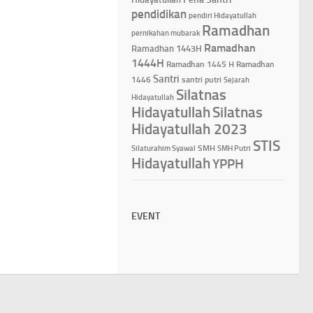
pendidikan
pendiri Hidayatullah
Ramadhan
pernikahan mubarak
Ramadhan
Ramadhan 1443H
1444H
Ramadhan 1445 H
Ramadhan
Santri
1446
santri putri
Sejarah
Silatnas
Hidayatullah
Hidayatullah
Silatnas
Hidayatullah 2023
STIS
Silaturahim Syawal
SMH
SMH Putri
Hidayatullah
YPPH
EVENT