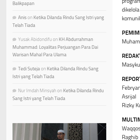
program
Balikpapan
dikelol
Anis
on
Ketika Dilanda Rindu Sang Istri yang
komunik
Telah Tiada
PEMIM
Yusak Abidondifu
on
KH Abdurrahman
Muhamm
Muhammad: Loyalitas Perjuangan Para Dai
Warisan Mahal Para Ulama
REDAK
Masykur
Tedi Suteja
on
Ketika Dilanda Rindu Sang
Istri yang Telah Tiada
REPOR
Febrya
Nur Imdah Minsyah
on
Ketika Dilanda Rindu
Asrijal
Sang Istri yang Telah Tiada
Rizky K
MULTI
Waqqo
Raghib