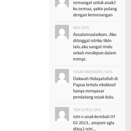
semangat untuk anak2
ku semua, yakin pulang
dengan kemenangan
ANIS SAYS:
Assalamualaikum..Aku
ditinggal istriku 9bln
lalu.aku sangat rindu
sekali meskipun dalam
mimpi.
YUSAK ABIDONDIFU SAYS:
Dakwah Hidayatullah di
Papua terlalu eksklusif
hanya menyasar
pendatang sejak dulu.
TEDI SUTEJA SAYS:
istri n anak kembali 01
02 2023.. ampuni sgla
d0sa2 istri...