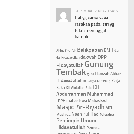
NUR IMDAH MINSYAH SAYS:
Hal yg sama saya
rasakan pada istri yg
telah meninggal
hampir...
Balikpapan
BMH
dai
Ahlus Shuffah
DPP
dakwah
dai Hidayatullah
Gunung
Hidayatullah
Tembak
Hamzah Akbar
guru
Hidayatullah
Kerja
keluarga
Kemenag
KH
Bakti
KH Abdullah Said
Abdurrahman Muhammad
mahasiswa
Mahasiswi
LPPH
Masjid Ar-Riyadh
MCU
Nashirul Haq
Mushida
Palestina
Pemimpin Umum
Hidayatullah
Pemuda
Pena Santri
Hidayatullah