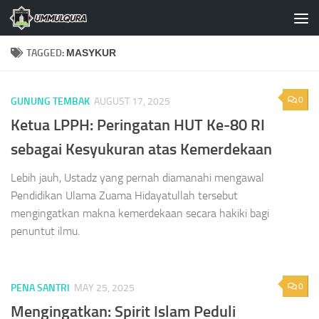
Skip to content
TAGGED:
MASYKUR
0
GUNUNG TEMBAK
AUGUST 17, 2025
Ketua LPPH: Peringatan HUT Ke-80 RI
sebagai Kesyukuran atas Kemerdekaan
Lebih jauh, Ustadz yang pernah diamanahi mengawal
Pendidikan Ulama Zuama Hidayatullah tersebut
mengingatkan makna kemerdekaan secara hakiki bagi
penuntut ilmu.
0
PENA SANTRI
MAY 25, 2025
Mengingatkan: Spirit Islam Peduli