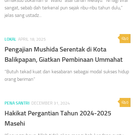
dimaksud bukanlah si “Walid” asal tanah Melayu. “Ni lagi viral
sangat, sebab dah terkenal pun sejak ribu-ribu tahun dulu,”
jelas sang ustadz...
0
LOKAL
APRIL 18, 2025
Pengajian Mushida Serentak di Kota
Balikpapan, Giatkan Pembinaan Ummahat
“Butuh tekad kuat dan kesabaran sebagai modal sukses hidup
orang beriman”
0
PENA SANTRI
DECEMBER 31, 2024
Hakikat Pergantian Tahun 2024-2025
Masehi