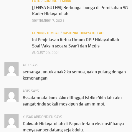
FOTO
/
GUNUNG TEMBAK
[LENSA GUTEM] Berbunga-bunga di Pernikahan 58
Kader Hidayatullah
SEPTEMBER 7, 2021
GUNUNG TEMBAK
/
NASIONAL HIDAYATULLAH
Ini Penjelasan Ketua Umum DPP Hidayatullah
Soal Vaksin secara Syar’i dan Medis
AUGUST 29, 2021
ATIK SAYS:
semangat untuk anak2 ku semua, yakin pulang dengan
kemenangan
ANIS SAYS:
Assalamualaikum..Aku ditinggal istriku 9bln lalu.aku
sangat rindu sekali meskipun dalam mimpi.
YUSAK ABIDONDIFU SAYS:
Dakwah Hidayatullah di Papua terlalu eksklusif hanya
menyasar pendatang sejak dulu.