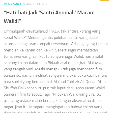
PENA SANTRI
APRIL 30, 2025
“Hati-hati Jadi ‘Santri Anomali’ Macam
Walid!”
Ummulqurahidayatullah.id | “ADA tak antara korang yang
kenal Walid?” Mendengar itu, puluhan santri yang duduk
setengah lingkaran tampak tersenyum. Ada juga yang terlihat
menoleh ke kanan dan ke kiri. Seperti ingin memastikan
temannya yang lain ikut tersenyum juga. Walid, nama salah
seorang tokoh dalam film Bidaah asal negeri jiran Malaysia,
yang tengah viral. Meski mengaku tak juga menonton film
berseri itu, namun melihat senyum mereka, bukti kecil bahwa
para santri yang bermukim di Ma’had Tahfizh Al-Qur’an Ahlus
Shuffah Balikpapan itu pun tak luput dari kepopuleran Walid
pemeran film tersebut. Tapi, “Ni bukan Walid yang viral tu,”
ujar sang ustadz masih berlagak dengan aksen atau dialek
negeri jiran itu. Ia segera mengingatkan bahwa tokoh yang