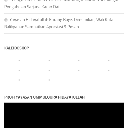
Pengabdian Sarjana Kader Dai
Yayasan Hidayatullah Karang Bugis Diresmikan, Wali Kota
Balikpapan Sampaikan Apresiasi & Pesan
KALEIDOSKOP
PROFI YAYASAN UMMULQURA HIDAYATULLAH