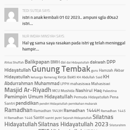
TEDI SUTEJA SAYS:
istri n anak kembali 01 02 2023.. ampuni sgla d0sa2
istri...
NUR IMDAH MINSYAH SAYS:
Hal yg sama saya rasakan pada istri yg telah meninggal
hampir...
Balikpapan
DPP
dakwah
BMH
dai
Ahlus Shuffah
dai Hidayatullah
Gunung Tembak
Hidayatullah
Hamzah Akbar
guru
KH
Hidayatullah
Kerja Bakti
KH Abdullah Said
keluarga
Kemenag
Abdurrahman Muhammad
mahasiswa
Mahasiswi
LPPH
Masjid Ar-Riyadh
Nashirul Haq
MCU
Mushida
Palestina
Pemimpin Umum Hidayatullah
Pena
Pemuda Hidayatullah
pendidikan
Santri
pendiri Hidayatullah
pernikahan mubarak
Ramadhan
Ramadhan 1444H
Ramadhan 1443H
Ramadhan 1445
Silatnas
Santri
H
Ramadhan 1446
santri putri
Sejarah Hidayatullah
Hidayatullah
Silatnas Hidayatullah 2023
Silaturahim