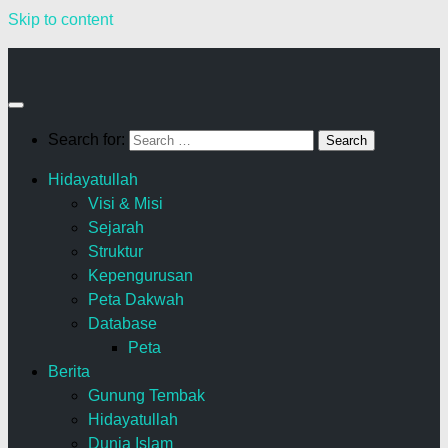
Skip to content
Search for:
Hidayatullah
Visi & Misi
Sejarah
Struktur
Kepengurusan
Peta Dakwah
Database
Peta
Berita
Gunung Tembak
Hidayatullah
Dunia Islam