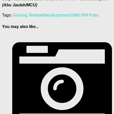
(Abu Jaulah/MCU)
Tags:
Gunung Tembak
Masykur
porseni
SMH RM Putra
You may also like...