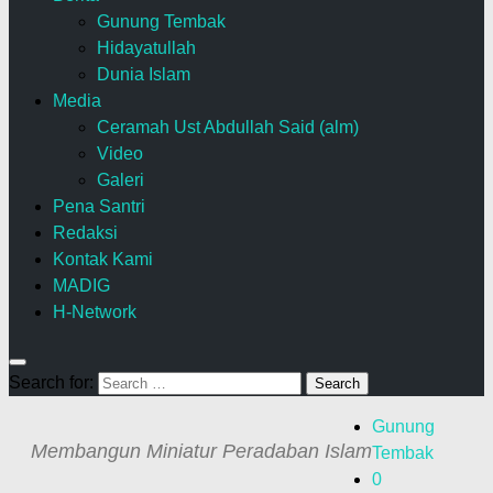
Gunung Tembak
Hidayatullah
Dunia Islam
Media
Ceramah Ust Abdullah Said (alm)
Video
Galeri
Pena Santri
Redaksi
Kontak Kami
MADIG
H-Network
Search for:
Gunung
Membangun Miniatur Peradaban Islam
Tembak
0