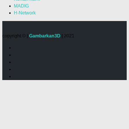
MADIG
H-Network
copyright © |
Gambarkan3D
| 2021