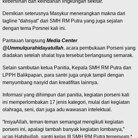
kebersihan dan keindahan lingkungan sekitar.
Demikian seterusnya Masykur menerangkan makna dari
tagline “dahsyat” dari SMH RM Putra yang juga sejalan
dengan tema Porsnei kali ini.
Pantauan langsung
Media Center
@Ummulqurahidayatullah
, acara pembukaan Porseni yang
diadakan setelah shalat Isya tersebut berlangsung semarak.
Selain sambutan ketua Panitia, Kepala SMH RM Putra dan
LPPH Balikpapan, para santri juga unjuk tampil dengan
menyumbang nasyid dan kreatifitas lainnya.
Informasi yang dihimpun dari panitia, kegiatan porseni kali
ini memperlombakan 17 jenis kategori, mulai dari kegiatan
olahraga, seni, dan juga adu wawasan intelektual.
“InsyaAllah, teman-teman semangat mengikuti kegiatan
porseni ini, apalagi tambah banyak kegiatan lombanya,”
ucap Habibullah, santri kelas III SMH RM Putra tersenyum.*