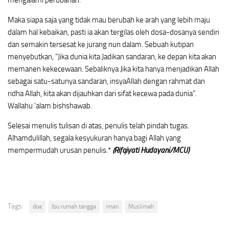
mengalami perubahan.
Maka siapa saja yang tidak mau berubah ke arah yang lebih maju
dalam hal kebaikan, pasti ia akan tergilas oleh dosa-dosanya sendiri
dan semakin tersesat ke jurang nun dalam. Sebuah kutipan
menyebutkan, “Jika dunia kita Jadikan sandaran, ke depan kita akan
memanen kekecewaan. Sebaliknya Jika kita hanya menjadikan Allah
sebagai satu-satunya sandaran, insyaAllah dengan rahmat dan
ridha Allah, kita akan dijauhkan dari sifat kecewa pada dunia”.
Wallahu ‘alam bishshawab.
Selesai menulis tulisan di atas, penulis telah pindah tugas.
Alhamdulillah, segala kesyukuran hanya bagi Allah yang
mempermudah urusan penulis.*
(Rifqiyati Hudayani/MCU)
Tags:
doa
Ibu rumah tangga
iman
Muslimah