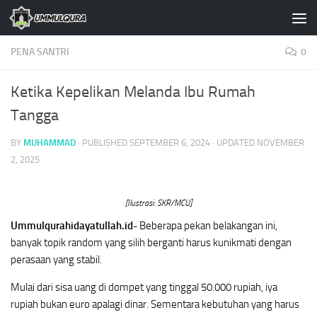
Skip to content
PENA SANTRI
0
Ketika Kepelikan Melanda Ibu Rumah
Tangga
BY
MUHAMMAD
· PUBLISHED
SEPTEMBER 6, 2024
· UPDATED
NOVEMBER
2, 2025
[Ilustrasi: SKR/MCU]
Ummulqurahidayatullah.id-
Beberapa pekan belakangan ini,
banyak topik random yang silih berganti harus kunikmati dengan
perasaan yang stabil.
Mulai dari sisa uang di dompet yang tinggal 50.000 rupiah, iya
rupiah bukan euro apalagi dinar. Sementara kebutuhan yang harus