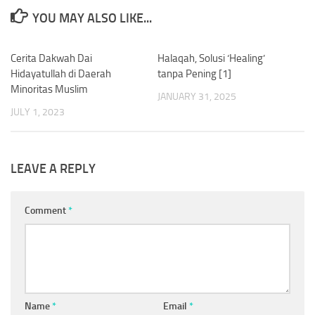
YOU MAY ALSO LIKE...
Cerita Dakwah Dai
0
Halaqah, Solusi ‘Healing’
0
Hidayatullah di Daerah
tanpa Pening [1]
Minoritas Muslim
JANUARY 31, 2025
JULY 1, 2023
LEAVE A REPLY
Comment
*
Name
*
Email
*