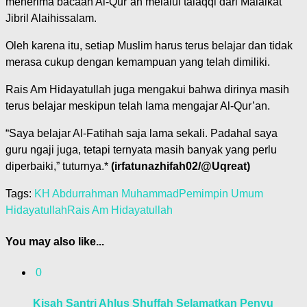
menerima bacaan Al-Qur’an melalui talaqqi dari Malaikat
Jibril Alaihissalam.
Oleh karena itu, setiap Muslim harus terus belajar dan tidak
merasa cukup dengan kemampuan yang telah dimiliki.
Rais Am Hidayatullah juga mengakui bahwa dirinya masih
terus belajar meskipun telah lama mengajar Al-Qur’an.
“Saya belajar Al-Fatihah saja lama sekali. Padahal saya
guru ngaji juga, tetapi ternyata masih banyak yang perlu
diperbaiki,” tuturnya.*
(irfatunazhifah02/@Uqreat)
Tags:
KH Abdurrahman Muhammad
Pemimpin Umum
Hidayatullah
Rais Am Hidayatullah
You may also like...
0
Kisah Santri Ahlus Shuffah Selamatkan Penyu