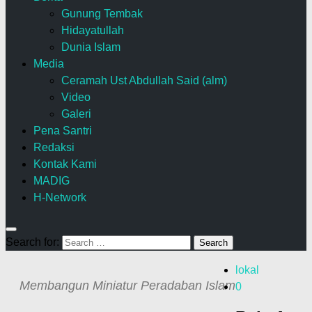
Gunung Tembak
Hidayatullah
Dunia Islam
Media
Ceramah Ust Abdullah Said (alm)
Video
Galeri
Pena Santri
Redaksi
Kontak Kami
MADIG
H-Network
Search for:
lokal
Membangun Miniatur Peradaban Islam
0