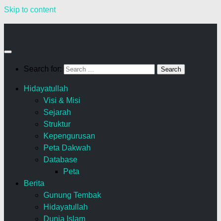
Skip to content
Search for:
Hidayatullah
Visi & Misi
Sejarah
Struktur
Kepengurusan
Peta Dakwah
Database
Peta
Berita
Gunung Tembak
Hidayatullah
Dunia Islam