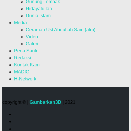
Gunung Tembak
Hidayatullah
Dunia Islam
Media
Ceramah Ust Abdullah Said (alm)
Video
Galeri
Pena Santri
Redaksi
Kontak Kami
MADIG
H-Network
copyright © |
Gambarkan3D
| 2021