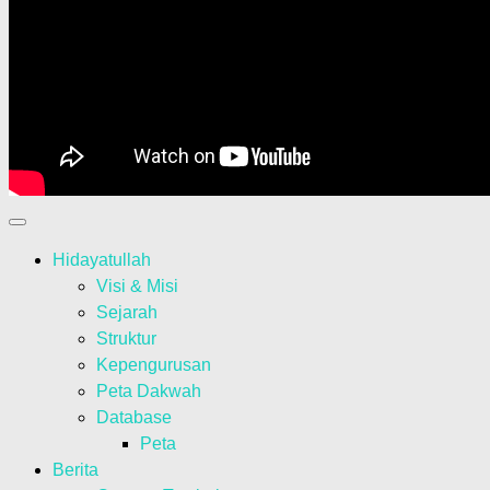
Hidayatullah
Visi & Misi
Sejarah
Struktur
Kepengurusan
Peta Dakwah
Database
Peta
Berita