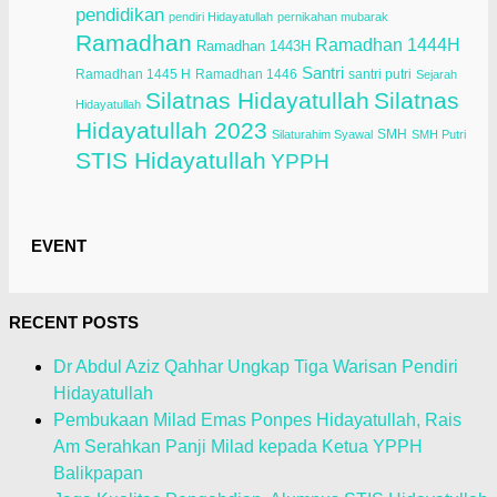
pendidikan
pendiri Hidayatullah
pernikahan mubarak
Ramadhan
Ramadhan 1444H
Ramadhan 1443H
Santri
Ramadhan 1445 H
Ramadhan 1446
santri putri
Sejarah
Silatnas Hidayatullah
Silatnas
Hidayatullah
Hidayatullah 2023
SMH
Silaturahim Syawal
SMH Putri
STIS Hidayatullah
YPPH
EVENT
RECENT POSTS
Dr Abdul Aziz Qahhar Ungkap Tiga Warisan Pendiri
Hidayatullah
Pembukaan Milad Emas Ponpes Hidayatullah, Rais
Am Serahkan Panji Milad kepada Ketua YPPH
Balikpapan