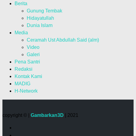
Berita
Gunung Tembak
Hidayatullah
Dunia Islam
Media
Ceramah Ust Abdullah Said (alm)
Video
Galeri
Pena Santri
Redaksi
Kontak Kami
MADIG
H-Network
copyright © |
Gambarkan3D
| 2021