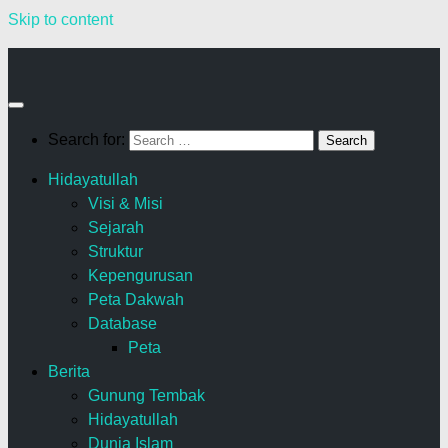
Skip to content
Search for:
Hidayatullah
Visi & Misi
Sejarah
Struktur
Kepengurusan
Peta Dakwah
Database
Peta
Berita
Gunung Tembak
Hidayatullah
Dunia Islam