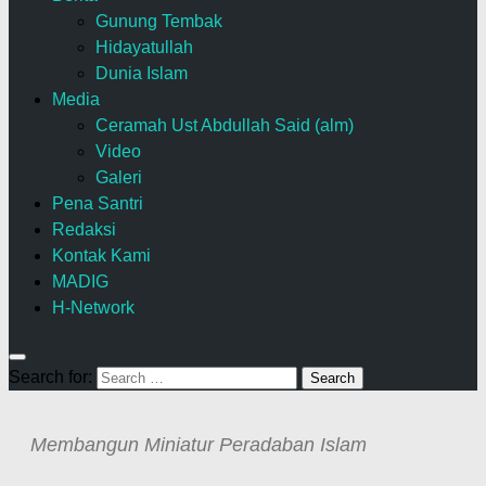
Gunung Tembak
Hidayatullah
Dunia Islam
Media
Ceramah Ust Abdullah Said (alm)
Video
Galeri
Pena Santri
Redaksi
Kontak Kami
MADIG
H-Network
Search for:
Membangun Miniatur Peradaban Islam