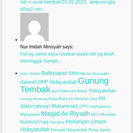
istri n anak kembali 01 02 2023.. ampuni sgla
d0sa2 istri...
Nur Imdah Minsyah says:
Hal yg sama saya rasakan pada istri yg telah
meninggal hampir...
Balikpapan
BMH
dai
Ahlus Shuffah
dai Hidayatullah
Gunung
dakwah
DPP Hidayatullah
Tembak
Hidayatullah
Hamzah Akbar
guru
KH
Kerja Bakti
KH Abdullah Said
keluarga
Kemenag
Abdurrahman Muhammad
LPPH
mahasiswa
Masjid Ar-Riyadh
Mahasiswi
Mushida
MCU
Pemimpin Umum
Nashirul Haq
Palestina
Hidayatullah
Pena Santri
Pemuda Hidayatullah