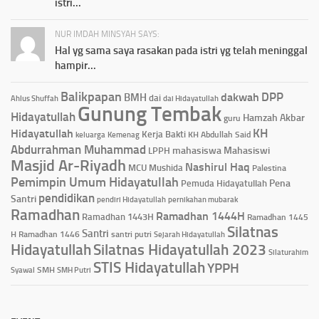
istri...
NUR IMDAH MINSYAH SAYS:
Hal yg sama saya rasakan pada istri yg telah meninggal
hampir...
Balikpapan
DPP
dakwah
BMH
dai
Ahlus Shuffah
dai Hidayatullah
Gunung Tembak
Hidayatullah
Hamzah Akbar
guru
KH
Hidayatullah
Kerja Bakti
KH Abdullah Said
keluarga
Kemenag
Abdurrahman Muhammad
mahasiswa
Mahasiswi
LPPH
Masjid Ar-Riyadh
Nashirul Haq
MCU
Mushida
Palestina
Pemimpin Umum Hidayatullah
Pena
Pemuda Hidayatullah
pendidikan
Santri
pendiri Hidayatullah
pernikahan mubarak
Ramadhan
Ramadhan 1444H
Ramadhan 1443H
Ramadhan 1445
Silatnas
Santri
H
Ramadhan 1446
santri putri
Sejarah Hidayatullah
Hidayatullah
Silatnas Hidayatullah 2023
Silaturahim
STIS Hidayatullah
YPPH
Syawal
SMH
SMH Putri