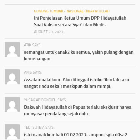
GUNUNG TEMBAK
/
NASIONAL HIDAYATULLAH
Ini Penjelasan Ketua Umum DPP Hidayatullah
Soal Vaksin secara Syar’i dan Medis
AUGUST 29, 2021
ATIK SAYS:
semangat untuk anak2 ku semua, yakin pulang dengan
kemenangan
ANIS SAYS:
Assalamualaikum..Aku ditinggal istriku 9bln lalu.aku
sangat rindu sekali meskipun dalam mimpi.
YUSAK ABIDONDIFU SAYS:
Dakwah Hidayatullah di Papua terlalu eksklusif hanya
menyasar pendatang sejak dulu.
TEDI SUTEJA SAYS:
istri n anak kembali 01 02 2023.. ampuni sgla d0sa2