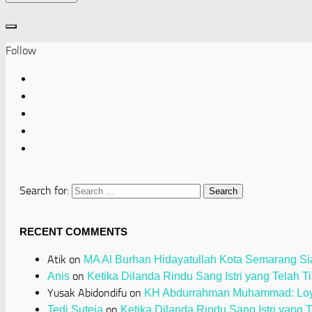
Follow
Search for:
RECENT COMMENTS
Atik
on
MA Al Burhan Hidayatullah Kota Semarang Sia
on
Anis
Ketika Dilanda Rindu Sang Istri yang Telah T
Yusak Abidondifu
on
KH Abdurrahman Muhammad: Loya
on
Tedi Suteja
Ketika Dilanda Rindu Sang Istri yang 