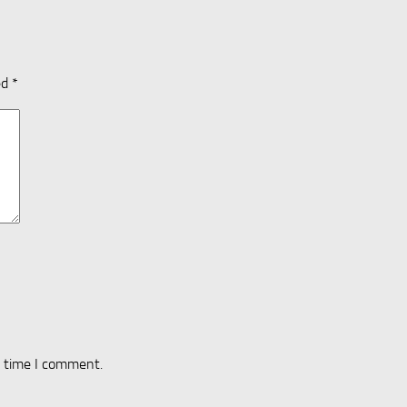
ed
*
t time I comment.