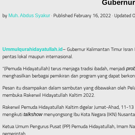
Gubernur 
by
· Published
February 16, 2022
· Updated
O
Muh. Abdus Syakur
– Gubernur Kalimantan Timur Isran
Ummulqurahidayatullah.id
pentas lokal maupun internasional.
“(Pemuda Hidayatullah) terus menjaga tradisi ibadah, menjadi
pro
menghasilkan berbagai pemikiran dan program yang dapat berkon
Pesan itu disampaikan dalam sambutan yang dibawakan oleh Pelak
membuka Rakerwil Hidayatullah Kaltim 2022.
Rakerwil Pemuda Hidayatullah Kaltim digelar Jumat-Ahad, 11-13 F
mengikuti
menyongsong Ibu Kota Negara (IKN) Nusantara
talkshow
Ketua Umum Pengurus Pusat (PP) Pemuda Hidayatullah, Imam Na
pemerintah.