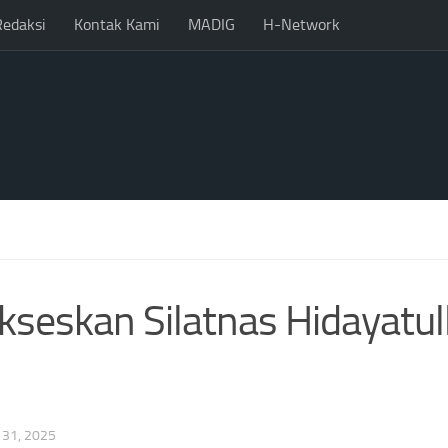
Redaksi
Kontak Kami
MADIG
H-Network
kseskan Silatnas Hidayatul
31, 2025