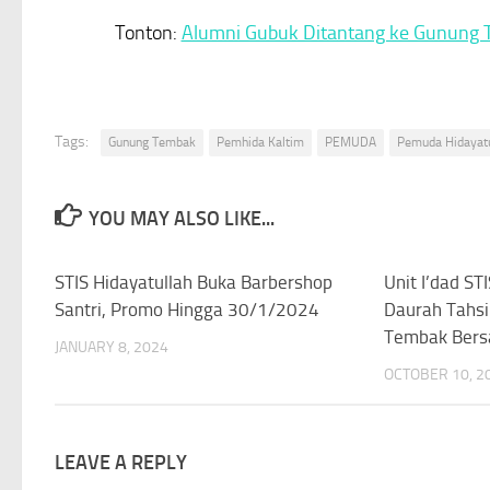
Tonton:
Alumni Gubuk Ditantang ke Gunung 
Tags:
Gunung Tembak
Pemhida Kaltim
PEMUDA
Pemuda Hidayatu
YOU MAY ALSO LIKE...
STIS Hidayatullah Buka Barbershop
0
Unit I’dad ST
Santri, Promo Hingga 30/1/2024
Daurah Tahs
Tembak Bers
JANUARY 8, 2024
OCTOBER 10, 2
LEAVE A REPLY