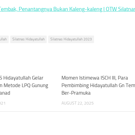
Tembak, Penantangnya Bukan Kaleng-kaleng | OTW Silatna
llah
Silatnas Hidayatullah
Silatnas Hidayatullah 2023
IS Hidayatullah Gelar
0
Momen Istimewa ISCH III, Para
in Metode LPQ Gunung
Pembimbing Hidayatullah Gn Te
anad
Ber-Pramuka
021
AUGUST 22, 2025