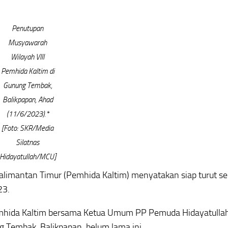
Penutupan
Musyawarah
Wilayah VIII
Pemhida Kaltim di
Gunung Tembak,
Balikpapan, Ahad
(11/6/2023).*
[Foto: SKR/Media
Silatnas
Hidayatullah/MCU]
limantan Timur (Pemhida Kaltim) menyatakan siap turut se
23.
Pemhida Kaltim bersama Ketua Umum PP Pemuda Hidayatullah
 Tembak, Balikpapan, belum lama ini.