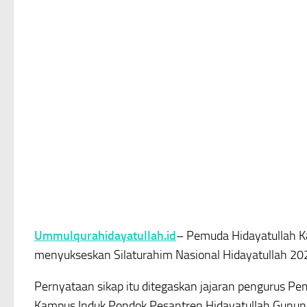
Ummulqurahidayatullah.id
– Pemuda Hidayatullah Ka
menyukseskan Silaturahim Nasional Hidayatullah 20
Pernyataan sikap itu ditegaskan jajaran pengurus 
Kampus Induk Pondok Pesantren Hidayatullah Gunung