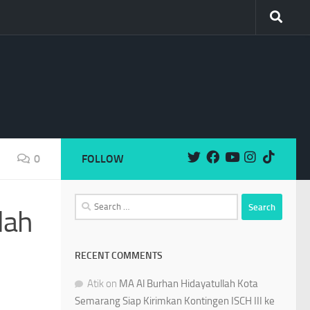
0
FOLLOW
Search
lah
for:
RECENT COMMENTS
Atik
on
MA Al Burhan Hidayatullah Kota
Semarang Siap Kirimkan Kontingen ISCH III ke