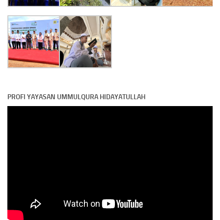
PROFI YAYASAN UMMULQURA HIDAYATULLAH