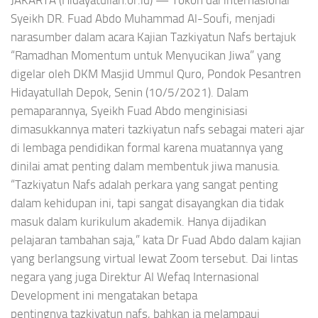
JAKARTA (Hidayatullah.or.id) — Tokoh dai internasional
Syeikh DR. Fuad Abdo Muhammad Al-Soufi, menjadi
narasumber dalam acara Kajian Tazkiyatun Nafs bertajuk
“Ramadhan Momentum untuk Menyucikan Jiwa” yang
digelar oleh DKM Masjid Ummul Quro, Pondok Pesantren
Hidayatullah Depok, Senin (10/5/2021). Dalam
pemaparannya, Syeikh Fuad Abdo menginisiasi
dimasukkannya materi tazkiyatun nafs sebagai materi ajar
di lembaga pendidikan formal karena muatannya yang
dinilai amat penting dalam membentuk jiwa manusia.
“Tazkiyatun Nafs adalah perkara yang sangat penting
dalam kehidupan ini, tapi sangat disayangkan dia tidak
masuk dalam kurikulum akademik. Hanya dijadikan
pelajaran tambahan saja,” kata Dr Fuad Abdo dalam kajian
yang berlangsung virtual lewat Zoom tersebut. Dai lintas
negara yang juga Direktur Al Wefaq Internasional
Development ini mengatakan betapa
pentingnya tazkiyatun nafs, bahkan ia melampaui