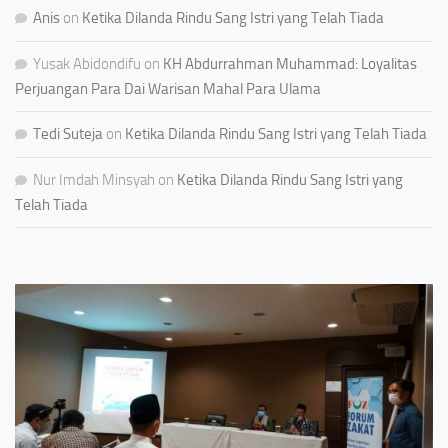
Anis
on
Ketika Dilanda Rindu Sang Istri yang Telah Tiada
Yusak Abidondifu
on
KH Abdurrahman Muhammad: Loyalitas
Perjuangan Para Dai Warisan Mahal Para Ulama
Tedi Suteja
on
Ketika Dilanda Rindu Sang Istri yang Telah Tiada
Nur Imdah Minsyah
on
Ketika Dilanda Rindu Sang Istri yang
Telah Tiada