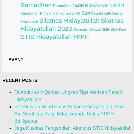
Ramadhan
Ramadhan 1444H
Ramadhan 1443H
Santri
Ramadhan 1445 H
Ramadhan 1446
santri putri
Sejarah
Silatnas Hidayatullah
Silatnas
Hidayatullah
Hidayatullah 2023
SMH
Silaturahim Syawal
SMH Putri
STIS Hidayatullah
YPPH
EVENT
RECENT POSTS
Dr Abdul Aziz Qahhar Ungkap Tiga Warisan Pendiri
Hidayatullah
Pembukaan Milad Emas Ponpes Hidayatullah, Rais
Am Serahkan Panji Milad kepada Ketua YPPH
Balikpapan
Jaga Kualitas Pengabdian, Alumnus STIS Hidayatullah