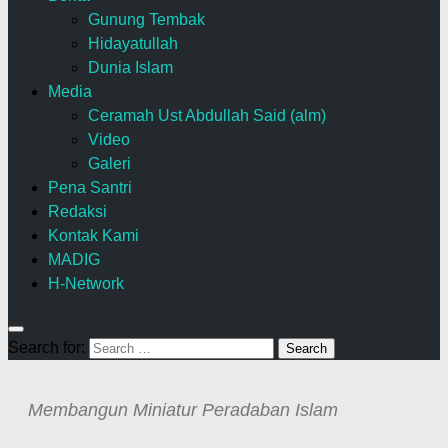
Gunung Tembak
Hidayatullah
Dunia Islam
Media
Ceramah Ust Abdullah Said (alm)
Video
Galeri
Pena Santri
Redaksi
Kontak Kami
MADIG
H-Network
Search for:
Membangun Miniatur Peradaban Islam