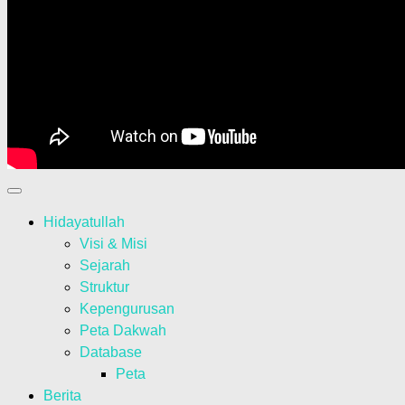
Hidayatullah
Visi & Misi
Sejarah
Struktur
Kepengurusan
Peta Dakwah
Database
Peta
Berita