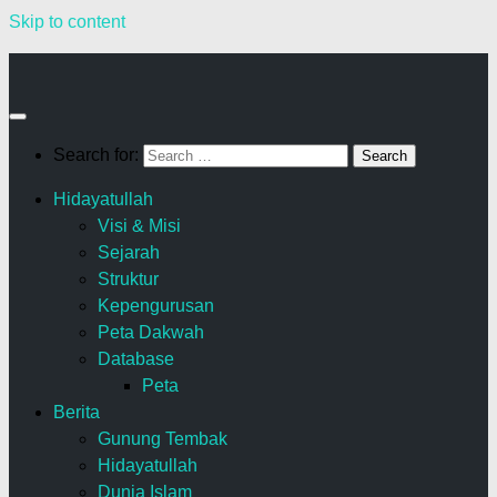
Skip to content
Search for:
Hidayatullah
Visi & Misi
Sejarah
Struktur
Kepengurusan
Peta Dakwah
Database
Peta
Berita
Gunung Tembak
Hidayatullah
Dunia Islam