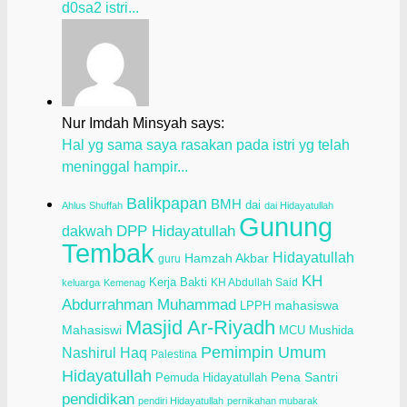
d0sa2 istri...
Nur Imdah Minsyah says:
Hal yg sama saya rasakan pada istri yg telah
meninggal hampir...
Balikpapan
BMH
dai
Ahlus Shuffah
dai Hidayatullah
Gunung
dakwah
DPP Hidayatullah
Tembak
Hidayatullah
Hamzah Akbar
guru
KH
Kerja Bakti
KH Abdullah Said
keluarga
Kemenag
Abdurrahman Muhammad
LPPH
mahasiswa
Masjid Ar-Riyadh
Mahasiswi
Mushida
MCU
Pemimpin Umum
Nashirul Haq
Palestina
Hidayatullah
Pena Santri
Pemuda Hidayatullah
pendidikan
pendiri Hidayatullah
pernikahan mubarak