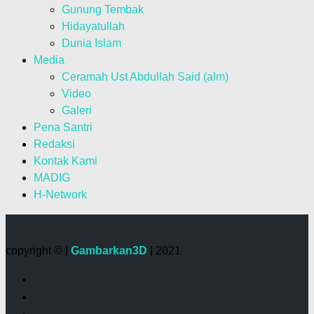
Gunung Tembak
Hidayatullah
Dunia Islam
Media
Ceramah Ust Abdullah Said (alm)
Video
Galeri
Pena Santri
Redaksi
Kontak Kami
MADIG
H-Network
copyright © |
Gambarkan3D
| 2021