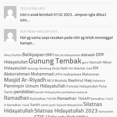
TEDI SUTEJA SAYS:
istri n anak kembali 01 02 2023.. ampuni sgla d0sa2
istri...
NUR IMDAH MINSYAH SAYS:
Hal yg sama saya rasakan pada istri yg telah meninggal
hampir...
Balikpapan
DPP
dakwah
BMH
dai
Ahlus Shuffah
dai Hidayatullah
Gunung Tembak
Hidayatullah
Hamzah Akbar
guru
KH
Hidayatullah
Kerja Bakti
KH Abdullah Said
keluarga
Kemenag
Abdurrahman Muhammad
mahasiswa
Mahasiswi
LPPH
Masjid Ar-Riyadh
Nashirul Haq
MCU
Mushida
Palestina
Pemimpin Umum Hidayatullah
Pena
Pemuda Hidayatullah
pendidikan
Santri
pendiri Hidayatullah
pernikahan mubarak
Ramadhan
Ramadhan 1444H
Ramadhan 1443H
Ramadhan 1445
Silatnas
Santri
H
Ramadhan 1446
santri putri
Sejarah Hidayatullah
Hidayatullah
Silatnas Hidayatullah 2023
Silaturahim