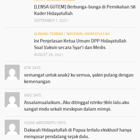
[LENSA GUTEM] Berbunga-bunga di Pernikahan 58
Kader Hidayatullah
SEPTEMBER 7, 2021
GUNUNG TEMBAK
/
NASIONAL HIDAYATULLAH
Ini Penjelasan Ketua Umum DPP Hidayatullah
Soal Vaksin secara Syar’i dan Medis
AUGUST 29, 2021
ATIK SAYS:
semangat untuk anak2 ku semua, yakin pulang dengan
kemenangan
ANIS SAYS:
Assalamualaikum..Aku ditinggal istriku 9bln lalu.aku
sangat rindu sekali meskipun dalam mimpi.
YUSAK ABIDONDIFU SAYS:
Dakwah Hidayatullah di Papua terlalu eksklusif hanya
menyasar pendatang sejak dulu.