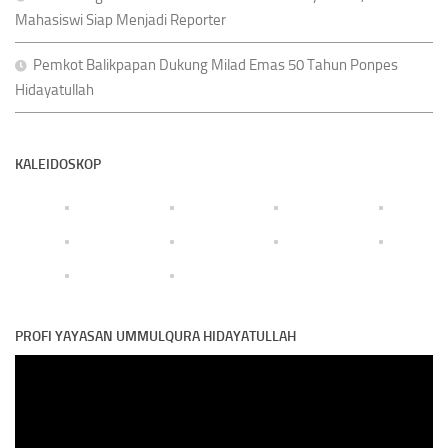
Mahasiswi Siap Menjadi Reporter
Pemkot Balikpapan Dukung Milad Emas 50 Tahun Ponpes
Hidayatullah
KALEIDOSKOP
PROFI YAYASAN UMMULQURA HIDAYATULLAH