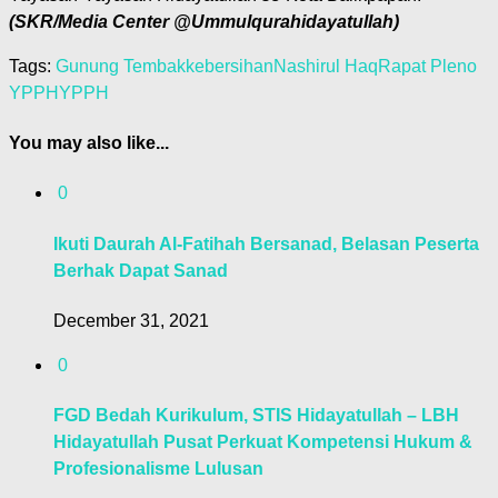
(SKR/Media Center @Ummulqurahidayatullah)
Tags:
Gunung Tembak
kebersihan
Nashirul Haq
Rapat Pleno
YPPH
YPPH
You may also like...
0
Ikuti Daurah Al-Fatihah Bersanad, Belasan Peserta
Berhak Dapat Sanad
December 31, 2021
0
FGD Bedah Kurikulum, STIS Hidayatullah – LBH
Hidayatullah Pusat Perkuat Kompetensi Hukum &
Profesionalisme Lulusan