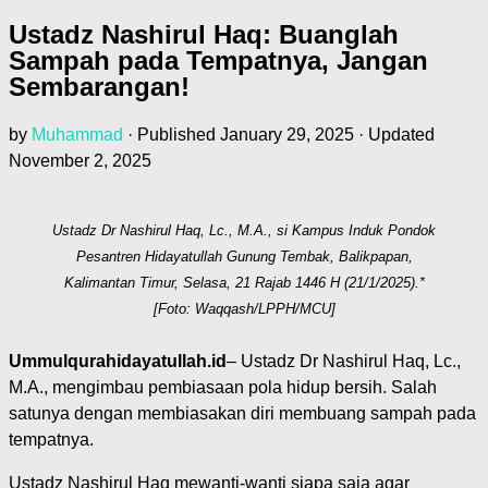
Ustadz Nashirul Haq: Buanglah
Sampah pada Tempatnya, Jangan
Sembarangan!
by
Muhammad
· Published
January 29, 2025
· Updated
November 2, 2025
Ustadz Dr Nashirul Haq, Lc., M.A., si Kampus Induk Pondok
Pesantren Hidayatullah Gunung Tembak, Balikpapan,
Kalimantan Timur, Selasa, 21 Rajab 1446 H (21/1/2025).*
[Foto: Waqqash/LPPH/MCU]
Ummulqurahidayatullah.id
– Ustadz Dr Nashirul Haq, Lc.,
M.A., mengimbau pembiasaan pola hidup bersih. Salah
satunya dengan membiasakan diri membuang sampah pada
tempatnya.
Ustadz Nashirul Haq mewanti-wanti siapa saja agar