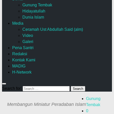
Gunung Tembak
Hidayatullah
Dunia Islam
Media
Ceramah Ust Abdullah Said (alm)
Video
Galeri
Pena Santri
Redaksi
Kontak Kami
MADIG
H-Network
Search for:
Gunung
Membangun Miniatur Peradaban Islam
Tembak
0