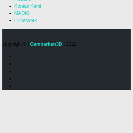
Kontak Kami
MADIG
H-Network
copyright © |
Gambarkan3D
| 2021