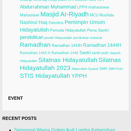
Abdurrahman Muhammad
LPPH
mahasiswa
Masjid Ar-Riyadh
Mahasiswi
Mushida
MCU
Pemimpin Umum
Nashirul Haq
Palestina
Hidayatullah
Pena Santri
Pemuda Hidayatullah
pendidikan
pendiri Hidayatullah
pernikahan mubarak
Ramadhan
Ramadhan 1444H
Ramadhan 1443H
Santri
Ramadhan 1445 H
Ramadhan 1446
santri putri
Sejarah
Silatnas Hidayatullah
Silatnas
Hidayatullah
Hidayatullah 2023
SMH
Silaturahim Syawal
SMH Putri
STIS Hidayatullah
YPPH
EVENT
RECENT POSTS
Semangat Warga Gutem Ikuti Lomba Kebersihan