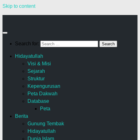
Skip to content
Search for:
Hidayatullah
Visi & Misi
Sejarah
Struktur
Kepengurusan
Peta Dakwah
Database
Peta
Berita
Gunung Tembak
Hidayatullah
Dunia Islam