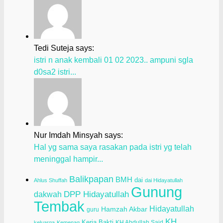
Tedi Suteja says:
istri n anak kembali 01 02 2023.. ampuni sgla
d0sa2 istri...
Nur Imdah Minsyah says:
Hal yg sama saya rasakan pada istri yg telah
meninggal hampir...
Balikpapan
BMH
dai
Ahlus Shuffah
dai Hidayatullah
Gunung
dakwah
DPP Hidayatullah
Tembak
Hidayatullah
Hamzah Akbar
guru
KH
Kerja Bakti
KH Abdullah Said
keluarga
Kemenag