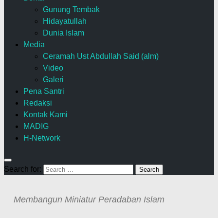
Gunung Tembak
Hidayatullah
Dunia Islam
Media
Ceramah Ust Abdullah Said (alm)
Video
Galeri
Pena Santri
Redaksi
Kontak Kami
MADIG
H-Network
Search for:
Membangun Miniatur Peradaban Islam