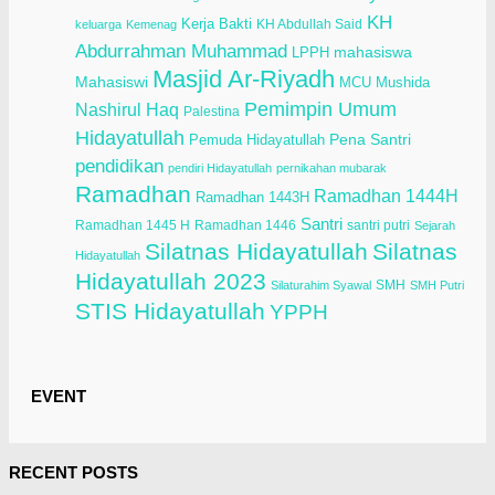
KH
Kerja Bakti
KH Abdullah Said
keluarga
Kemenag
Abdurrahman Muhammad
LPPH
mahasiswa
Masjid Ar-Riyadh
Mahasiswi
Mushida
MCU
Pemimpin Umum
Nashirul Haq
Palestina
Hidayatullah
Pena Santri
Pemuda Hidayatullah
pendidikan
pendiri Hidayatullah
pernikahan mubarak
Ramadhan
Ramadhan 1444H
Ramadhan 1443H
Santri
Ramadhan 1445 H
Ramadhan 1446
santri putri
Sejarah
Silatnas Hidayatullah
Silatnas
Hidayatullah
Hidayatullah 2023
SMH
Silaturahim Syawal
SMH Putri
STIS Hidayatullah
YPPH
EVENT
RECENT POSTS