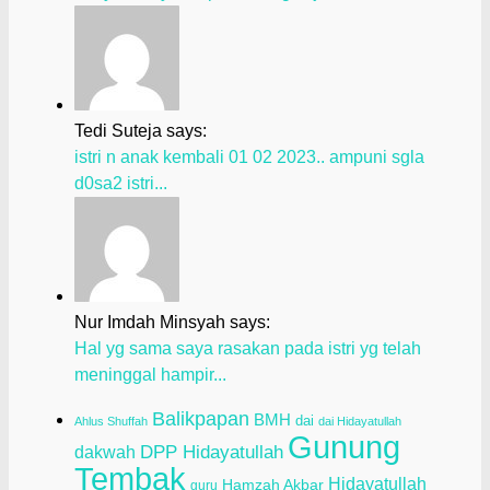
Tedi Suteja says:
istri n anak kembali 01 02 2023.. ampuni sgla
d0sa2 istri...
Nur Imdah Minsyah says:
Hal yg sama saya rasakan pada istri yg telah
meninggal hampir...
Balikpapan
BMH
dai
Ahlus Shuffah
dai Hidayatullah
Gunung
dakwah
DPP Hidayatullah
Tembak
Hidayatullah
Hamzah Akbar
guru