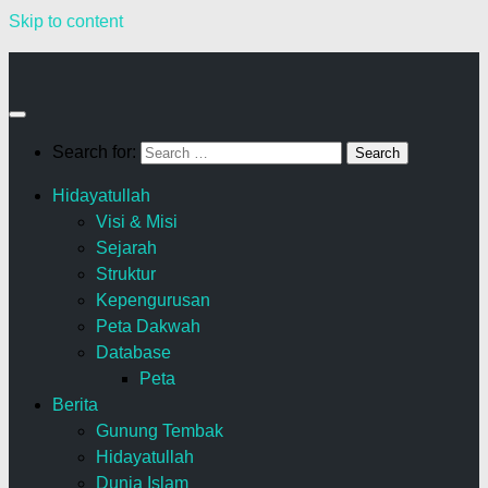
Skip to content
Search for:
Hidayatullah
Visi & Misi
Sejarah
Struktur
Kepengurusan
Peta Dakwah
Database
Peta
Berita
Gunung Tembak
Hidayatullah
Dunia Islam