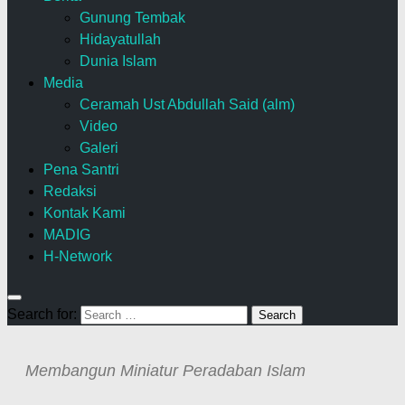
Gunung Tembak
Hidayatullah
Dunia Islam
Media
Ceramah Ust Abdullah Said (alm)
Video
Galeri
Pena Santri
Redaksi
Kontak Kami
MADIG
H-Network
Search for:
Membangun Miniatur Peradaban Islam