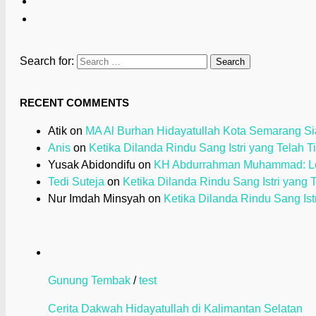
Search for:
RECENT COMMENTS
Atik
on
MA Al Burhan Hidayatullah Kota Semarang Sia
Anis
on
Ketika Dilanda Rindu Sang Istri yang Telah T
Yusak Abidondifu
on
KH Abdurrahman Muhammad: Loy
Tedi Suteja
on
Ketika Dilanda Rindu Sang Istri yang 
Nur Imdah Minsyah
on
Ketika Dilanda Rindu Sang Ist
Gunung Tembak
/
test
Cerita Dakwah Hidayatullah di Kalimantan Selatan