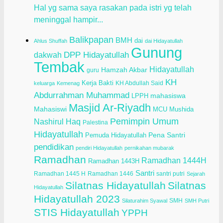
Hal yg sama saya rasakan pada istri yg telah
meninggal hampir...
Balikpapan
BMH
dai
Ahlus Shuffah
dai Hidayatullah
Gunung
dakwah
DPP Hidayatullah
Tembak
Hidayatullah
Hamzah Akbar
guru
KH
Kerja Bakti
KH Abdullah Said
keluarga
Kemenag
Abdurrahman Muhammad
LPPH
mahasiswa
Masjid Ar-Riyadh
Mahasiswi
Mushida
MCU
Pemimpin Umum
Nashirul Haq
Palestina
Hidayatullah
Pena Santri
Pemuda Hidayatullah
pendidikan
pendiri Hidayatullah
pernikahan mubarak
Ramadhan
Ramadhan 1444H
Ramadhan 1443H
Santri
Ramadhan 1445 H
Ramadhan 1446
santri putri
Sejarah
Silatnas Hidayatullah
Silatnas
Hidayatullah
Hidayatullah 2023
SMH
Silaturahim Syawal
SMH Putri
STIS Hidayatullah
YPPH