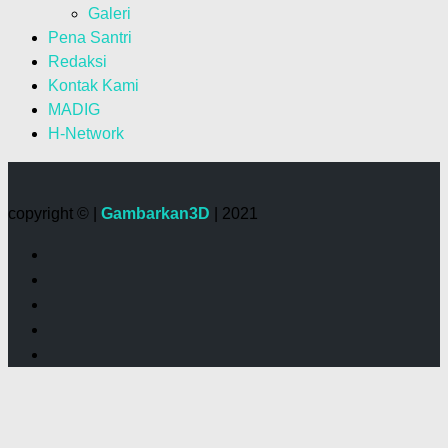
Galeri
Pena Santri
Redaksi
Kontak Kami
MADIG
H-Network
copyright © |
Gambarkan3D
| 2021