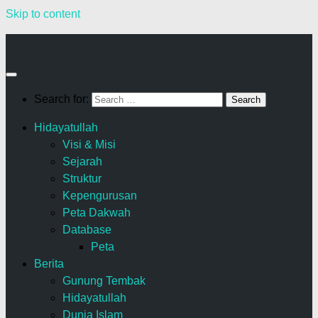
Skip to content
Search for:
Hidayatullah
Visi & Misi
Sejarah
Struktur
Kepengurusan
Peta Dakwah
Database
Peta
Berita
Gunung Tembak
Hidayatullah
Dunia Islam