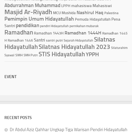
Abdurrahman Muhammad
mahasiswa
Mahasiswi
LPPH
Masjid Ar-Riyadh
Nashirul Haq
MCU
Mushida
Palestina
Pemimpin Umum Hidayatullah
Pena
Pemuda Hidayatullah
pendidikan
Santri
pendiri Hidayatullah
pernikahan mubarak
Ramadhan
Ramadhan 1444H
Ramadhan 1443H
Ramadhan 1445
Silatnas
Santri
H
Ramadhan 1446
santri putri
Sejarah Hidayatullah
Hidayatullah
Silatnas Hidayatullah 2023
Silaturahim
STIS Hidayatullah
YPPH
Syawal
SMH
SMH Putri
EVENT
RECENT POSTS
Dr Abdul Aziz Qahhar Ungkap Tiga Warisan Pendiri Hidayatullah