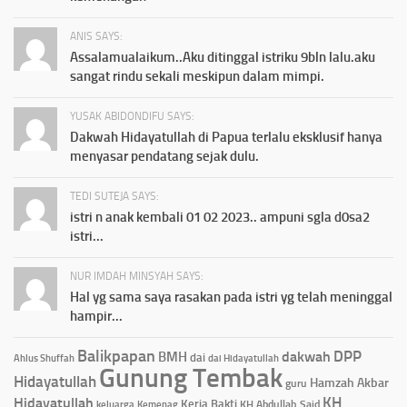
ANIS SAYS:
Assalamualaikum..Aku ditinggal istriku 9bln lalu.aku
sangat rindu sekali meskipun dalam mimpi.
YUSAK ABIDONDIFU SAYS:
Dakwah Hidayatullah di Papua terlalu eksklusif hanya
menyasar pendatang sejak dulu.
TEDI SUTEJA SAYS:
istri n anak kembali 01 02 2023.. ampuni sgla d0sa2
istri...
NUR IMDAH MINSYAH SAYS:
Hal yg sama saya rasakan pada istri yg telah meninggal
hampir...
Balikpapan
DPP
dakwah
BMH
dai
Ahlus Shuffah
dai Hidayatullah
Gunung Tembak
Hidayatullah
Hamzah Akbar
guru
KH
Hidayatullah
Kerja Bakti
KH Abdullah Said
keluarga
Kemenag