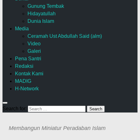
Gunung Tembak
Hidayatullah
Dunia Islam
Media
Ceramah Ust Abdullah Said (alm)
Video
Galeri
Pena Santri
Redaksi
Kontak Kami
MADIG
H-Network
Search for:
Membangun Miniatur Peradaban Islam