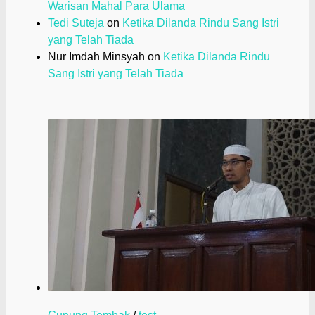
Warisan Mahal Para Ulama
Tedi Suteja
on
Ketika Dilanda Rindu Sang Istri
yang Telah Tiada
Nur Imdah Minsyah
on
Ketika Dilanda Rindu
Sang Istri yang Telah Tiada