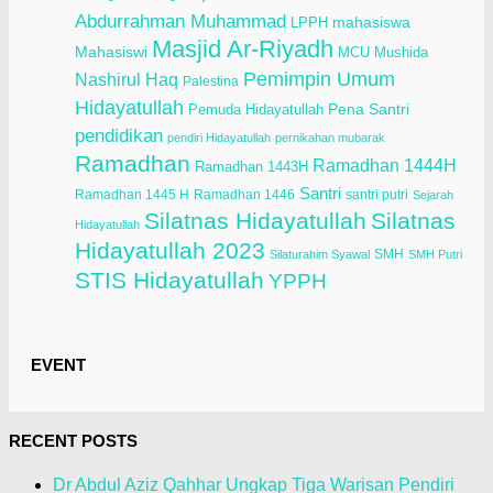
Abdurrahman Muhammad
LPPH
mahasiswa
Masjid Ar-Riyadh
Mahasiswi
Mushida
MCU
Pemimpin Umum
Nashirul Haq
Palestina
Hidayatullah
Pena Santri
Pemuda Hidayatullah
pendidikan
pendiri Hidayatullah
pernikahan mubarak
Ramadhan
Ramadhan 1444H
Ramadhan 1443H
Santri
Ramadhan 1445 H
Ramadhan 1446
santri putri
Sejarah
Silatnas Hidayatullah
Silatnas
Hidayatullah
Hidayatullah 2023
SMH
Silaturahim Syawal
SMH Putri
STIS Hidayatullah
YPPH
EVENT
RECENT POSTS
Dr Abdul Aziz Qahhar Ungkap Tiga Warisan Pendiri