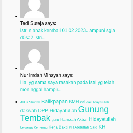
Tedi Suteja says:
istri n anak kembali 01 02 2023.. ampuni sgla
d0sa2 istri...
Nur Imdah Minsyah says:
Hal yg sama saya rasakan pada istri yg telah
meninggal hampir...
Balikpapan
BMH
dai
Ahlus Shuffah
dai Hidayatullah
Gunung
dakwah
DPP Hidayatullah
Tembak
Hidayatullah
Hamzah Akbar
guru
KH
Kerja Bakti
KH Abdullah Said
keluarga
Kemenag