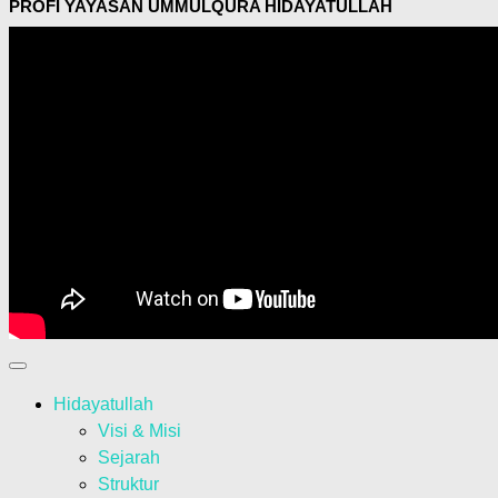
PROFI YAYASAN UMMULQURA HIDAYATULLAH
Hidayatullah
Visi & Misi
Sejarah
Struktur