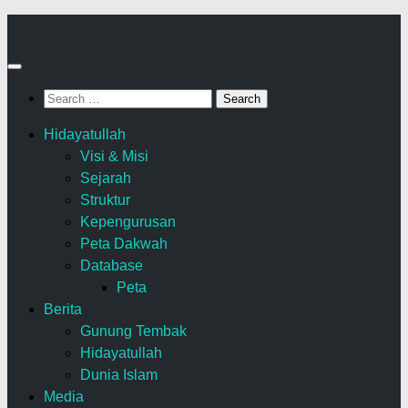
Skip
to
content
Search
for:
Hidayatullah
Visi & Misi
Sejarah
Struktur
Kepengurusan
Peta Dakwah
Database
Peta
Berita
Gunung Tembak
Hidayatullah
Dunia Islam
Media