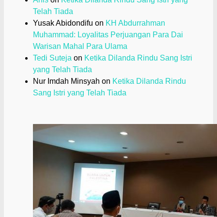
Telah Tiada
Yusak Abidondifu
on
KH Abdurrahman
Muhammad: Loyalitas Perjuangan Para Dai
Warisan Mahal Para Ulama
Tedi Suteja
on
Ketika Dilanda Rindu Sang Istri
yang Telah Tiada
Nur Imdah Minsyah
on
Ketika Dilanda Rindu
Sang Istri yang Telah Tiada