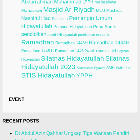
Abdurrahman Muhammad
LPPH
mahasiswa
Masjid Ar-Riyadh
Mahasiswi
Mushida
MCU
Pemimpin Umum
Nashirul Haq
Palestina
Hidayatullah
Pena Santri
Pemuda Hidayatullah
pendidikan
pendiri Hidayatullah
pernikahan mubarak
Ramadhan
Ramadhan 1444H
Ramadhan 1443H
Santri
Ramadhan 1445 H
Ramadhan 1446
santri putri
Sejarah
Silatnas Hidayatullah
Silatnas
Hidayatullah
Hidayatullah 2023
SMH
Silaturahim Syawal
SMH Putri
STIS Hidayatullah
YPPH
EVENT
RECENT POSTS
Dr Abdul Aziz Qahhar Ungkap Tiga Warisan Pendiri