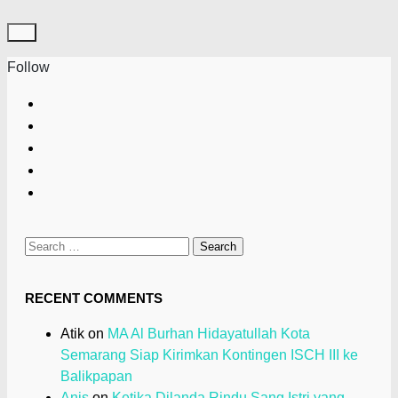
Follow
Search
for:
RECENT COMMENTS
Atik
on
MA Al Burhan Hidayatullah Kota
Semarang Siap Kirimkan Kontingen ISCH III ke
Balikpapan
Anis
on
Ketika Dilanda Rindu Sang Istri yang