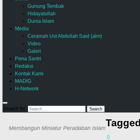
Gunung Tembak
Hidayatullah
Dunia Islam
Media
Ceramah Ust Abdullah Said (alm)
Video
Galeri
Pena Santri
Redaksi
Kontak Kami
MADIG
H-Network
Search for:
Tagge
Membangun Miniatur Peradaban Islam
0