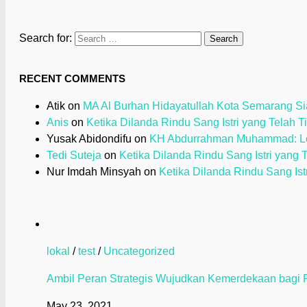
Search for:
RECENT COMMENTS
Atik
on
MA Al Burhan Hidayatullah Kota Semarang Sia
Anis
on
Ketika Dilanda Rindu Sang Istri yang Telah T
Yusak Abidondifu
on
KH Abdurrahman Muhammad: Loy
Tedi Suteja
on
Ketika Dilanda Rindu Sang Istri yang 
Nur Imdah Minsyah
on
Ketika Dilanda Rindu Sang Ist
lokal
/
test
/
Uncategorized
Ambil Peran Strategis Wujudkan Kemerdekaan bagi P
May 23, 2021