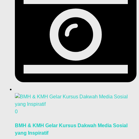
0
BMH & KMH Gelar Kursus Dakwah Media Sosial
yang Inspiratif