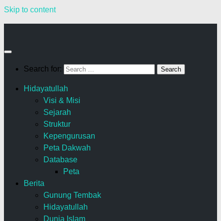
Skip to content
Search for:
Hidayatullah
Visi & Misi
Sejarah
Struktur
Kepengurusan
Peta Dakwah
Database
Peta
Berita
Gunung Tembak
Hidayatullah
Dunia Islam