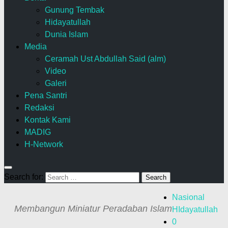
Gunung Tembak
Hidayatullah
Dunia Islam
Media
Ceramah Ust Abdullah Said (alm)
Video
Galeri
Pena Santri
Redaksi
Kontak Kami
MADIG
H-Network
Search for:
Nasional
Membangun Miniatur Peradaban Islam
HIdayatullah
0