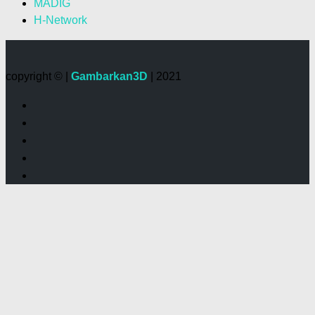
MADIG
H-Network
copyright © |
Gambarkan3D
| 2021