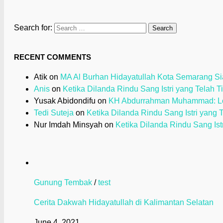
Search for:
RECENT COMMENTS
Atik
on
MA Al Burhan Hidayatullah Kota Semarang Sia
Anis
on
Ketika Dilanda Rindu Sang Istri yang Telah T
Yusak Abidondifu
on
KH Abdurrahman Muhammad: Loy
Tedi Suteja
on
Ketika Dilanda Rindu Sang Istri yang 
Nur Imdah Minsyah
on
Ketika Dilanda Rindu Sang Ist
Gunung Tembak
/
test
Cerita Dakwah Hidayatullah di Kalimantan Selatan
June 4, 2021