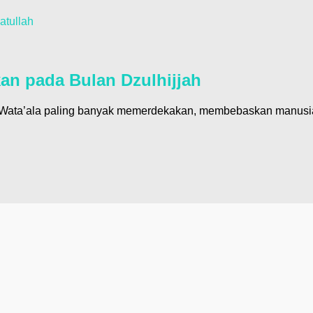
atullah
n pada Bulan Dzulhijjah
hu Wata’ala paling banyak memerdekakan, membebaskan manusia