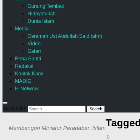
Gunung Tembak
Hidayatullah
Dunia Islam
Media
Ceramah Ust Abdullah Said (alm)
Video
Galeri
Pena Santri
Redaksi
Kontak Kami
MADIG
H-Network
Search for:
Tagge
Membangun Miniatur Peradaban Islam
0