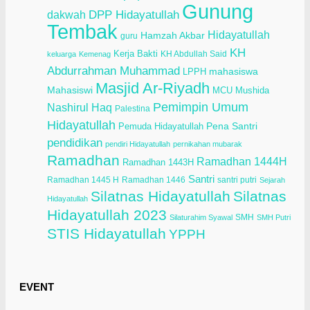
Gunung
dakwah
DPP Hidayatullah
Tembak
Hidayatullah
Hamzah Akbar
guru
KH
Kerja Bakti
KH Abdullah Said
keluarga
Kemenag
Abdurrahman Muhammad
LPPH
mahasiswa
Masjid Ar-Riyadh
Mahasiswi
Mushida
MCU
Pemimpin Umum
Nashirul Haq
Palestina
Hidayatullah
Pena Santri
Pemuda Hidayatullah
pendidikan
pendiri Hidayatullah
pernikahan mubarak
Ramadhan
Ramadhan 1444H
Ramadhan 1443H
Santri
Ramadhan 1445 H
Ramadhan 1446
santri putri
Sejarah
Silatnas Hidayatullah
Silatnas
Hidayatullah
Hidayatullah 2023
SMH
Silaturahim Syawal
SMH Putri
STIS Hidayatullah
YPPH
EVENT