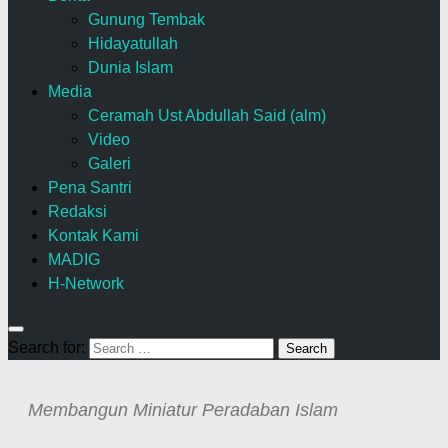
Gunung Tembak
Hidayatullah
Dunia Islam
Media
Ceramah Ust Abdullah Said (alm)
Video
Galeri
Pena Santri
Redaksi
Kontak Kami
MADIG
H-Network
Search for:
Membangun Miniatur Peradaban Islam