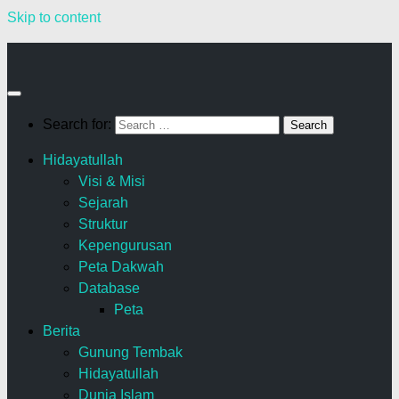
Skip to content
Search for:
Hidayatullah
Visi & Misi
Sejarah
Struktur
Kepengurusan
Peta Dakwah
Database
Peta
Berita
Gunung Tembak
Hidayatullah
Dunia Islam