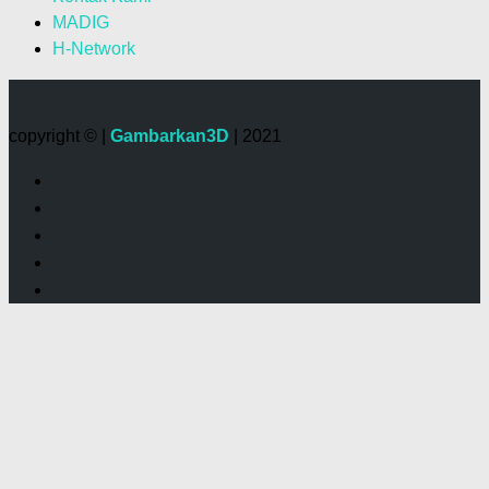
MADIG
H-Network
copyright © |
Gambarkan3D
| 2021