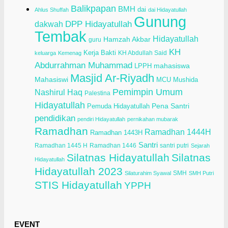
Balikpapan
BMH
dai
Ahlus Shuffah
dai Hidayatullah
Gunung
dakwah
DPP Hidayatullah
Tembak
Hidayatullah
Hamzah Akbar
guru
KH
Kerja Bakti
KH Abdullah Said
keluarga
Kemenag
Abdurrahman Muhammad
LPPH
mahasiswa
Masjid Ar-Riyadh
Mahasiswi
Mushida
MCU
Pemimpin Umum
Nashirul Haq
Palestina
Hidayatullah
Pena Santri
Pemuda Hidayatullah
pendidikan
pendiri Hidayatullah
pernikahan mubarak
Ramadhan
Ramadhan 1444H
Ramadhan 1443H
Santri
Ramadhan 1445 H
Ramadhan 1446
santri putri
Sejarah
Silatnas Hidayatullah
Silatnas
Hidayatullah
Hidayatullah 2023
SMH
Silaturahim Syawal
SMH Putri
STIS Hidayatullah
YPPH
EVENT