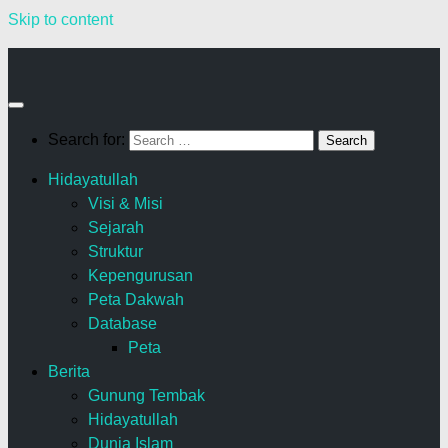
Skip to content
Search for:
Hidayatullah
Visi & Misi
Sejarah
Struktur
Kepengurusan
Peta Dakwah
Database
Peta
Berita
Gunung Tembak
Hidayatullah
Dunia Islam