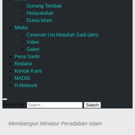
Gunung Tembak
Hidayatullah
Dunia Islam
Media
Ceramah Ust Abdullah Said (alm)
Video
Galeri
Pena Santri
Redaksi
Kontak Kami
MADIG
H-Network
Search for:
Membangun Miniatur Peradaban Islam