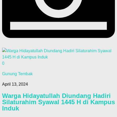
0
Gunung Tembak
April 13, 2024
Warga Hidayatullah Diundang Hadiri
Silaturahim Syawal 1445 H di Kampus
Induk