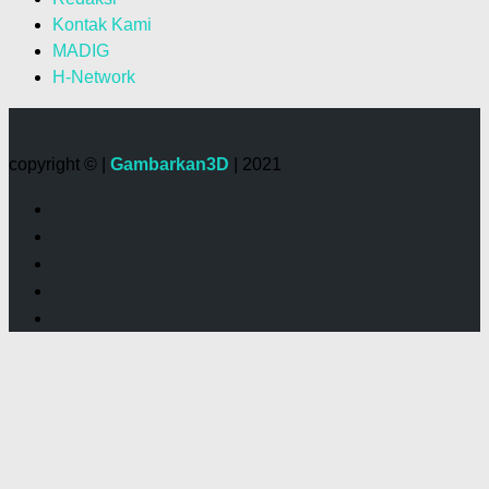
Kontak Kami
MADIG
H-Network
copyright © |
Gambarkan3D
| 2021