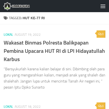
Skip to content
TAGGED:
HUT KE-77 RI
0
LOKAL
AUGUST 19, 2022
Wakasat Binmas Polresta Balikpapan
Pembina Upacara HUT RI di LPI Hidayatullah
Karbus
“Bersyukurlah karena kalian belajar di sini. Dibimbing oleh para
guru yang mengarahkan kalian, menjadi anak yang shaleh dan
shalehah. Jangan lupa untuk mencintai Tanah Air negeri ini, ”
pesan Iptu Djoko Sunarto
0
LOKAL
AUGUST 18, 2022