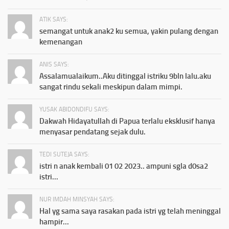
ATIK SAYS:
semangat untuk anak2 ku semua, yakin pulang dengan
kemenangan
ANIS SAYS:
Assalamualaikum..Aku ditinggal istriku 9bln lalu.aku
sangat rindu sekali meskipun dalam mimpi.
YUSAK ABIDONDIFU SAYS:
Dakwah Hidayatullah di Papua terlalu eksklusif hanya
menyasar pendatang sejak dulu.
TEDI SUTEJA SAYS:
istri n anak kembali 01 02 2023.. ampuni sgla d0sa2
istri...
NUR IMDAH MINSYAH SAYS:
Hal yg sama saya rasakan pada istri yg telah meninggal
hampir...