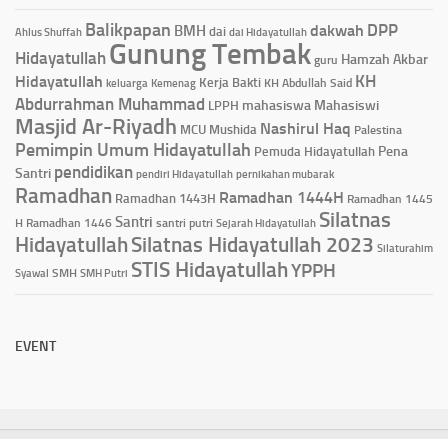
Balikpapan
DPP
dakwah
BMH
dai
Ahlus Shuffah
dai Hidayatullah
Gunung Tembak
Hidayatullah
Hamzah Akbar
guru
KH
Hidayatullah
Kerja Bakti
KH Abdullah Said
keluarga
Kemenag
Abdurrahman Muhammad
mahasiswa
Mahasiswi
LPPH
Masjid Ar-Riyadh
Nashirul Haq
MCU
Mushida
Palestina
Pemimpin Umum Hidayatullah
Pena
Pemuda Hidayatullah
pendidikan
Santri
pendiri Hidayatullah
pernikahan mubarak
Ramadhan
Ramadhan 1444H
Ramadhan 1443H
Ramadhan 1445
Silatnas
Santri
H
Ramadhan 1446
santri putri
Sejarah Hidayatullah
Hidayatullah
Silatnas Hidayatullah 2023
Silaturahim
STIS Hidayatullah
YPPH
Syawal
SMH
SMH Putri
EVENT