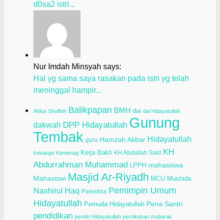
d0sa2 istri...
Nur Imdah Minsyah says:
Hal yg sama saya rasakan pada istri yg telah
meninggal hampir...
Balikpapan
BMH
dai
Ahlus Shuffah
dai Hidayatullah
Gunung
dakwah
DPP Hidayatullah
Tembak
Hidayatullah
Hamzah Akbar
guru
KH
Kerja Bakti
KH Abdullah Said
keluarga
Kemenag
Abdurrahman Muhammad
LPPH
mahasiswa
Masjid Ar-Riyadh
Mahasiswi
Mushida
MCU
Pemimpin Umum
Nashirul Haq
Palestina
Hidayatullah
Pena Santri
Pemuda Hidayatullah
pendidikan
pendiri Hidayatullah
pernikahan mubarak