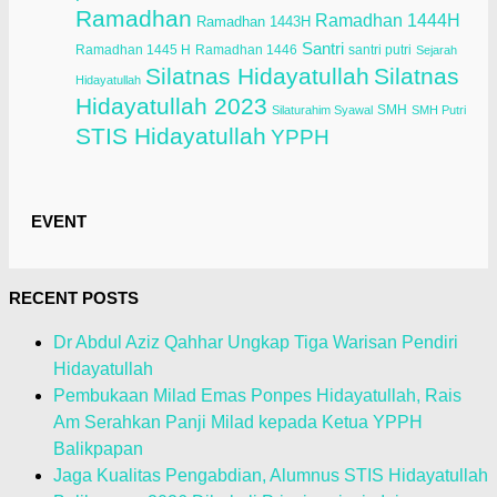
Ramadhan
Ramadhan 1444H
Ramadhan 1443H
Santri
Ramadhan 1445 H
Ramadhan 1446
santri putri
Sejarah
Silatnas Hidayatullah
Silatnas
Hidayatullah
Hidayatullah 2023
SMH
Silaturahim Syawal
SMH Putri
STIS Hidayatullah
YPPH
EVENT
RECENT POSTS
Dr Abdul Aziz Qahhar Ungkap Tiga Warisan Pendiri
Hidayatullah
Pembukaan Milad Emas Ponpes Hidayatullah, Rais
Am Serahkan Panji Milad kepada Ketua YPPH
Balikpapan
Jaga Kualitas Pengabdian, Alumnus STIS Hidayatullah