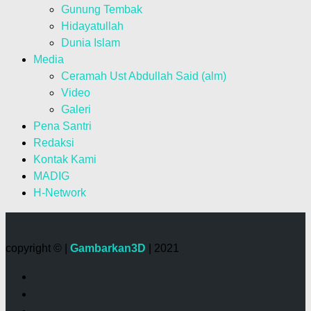
Gunung Tembak
Hidayatullah
Dunia Islam
Media
Ceramah Ust Abdullah Said (alm)
Video
Galeri
Pena Santri
Redaksi
Kontak Kami
MADIG
H-Network
copyright © |
Gambarkan3D
| 2021