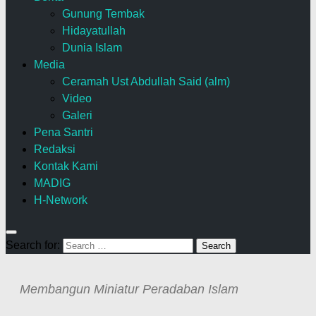
Gunung Tembak
Hidayatullah
Dunia Islam
Media
Ceramah Ust Abdullah Said (alm)
Video
Galeri
Pena Santri
Redaksi
Kontak Kami
MADIG
H-Network
Search for:
Membangun Miniatur Peradaban Islam