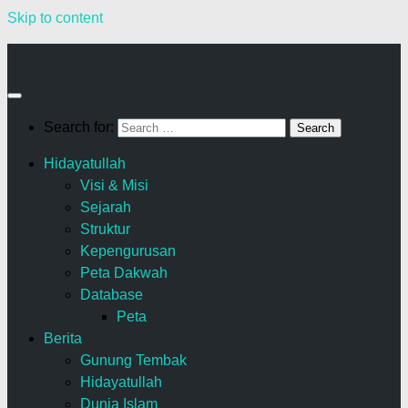
Skip to content
Search for:
Hidayatullah
Visi & Misi
Sejarah
Struktur
Kepengurusan
Peta Dakwah
Database
Peta
Berita
Gunung Tembak
Hidayatullah
Dunia Islam