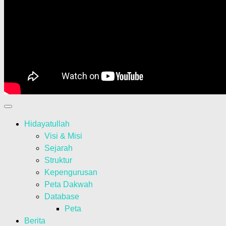
Hidayatullah
Visi & Misi
Sejarah
Struktur
Kepengurusan
Peta Dakwah
Database
Peta
Berita