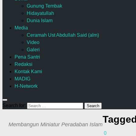
Gunung Tembak
Hidayatullah
Dunia Islam
Media
Ceramah Ust Abdullah Said (alm)
Video
Galeri
Pena Santri
Redaksi
Kontak Kami
MADIG
H-Network
Search for:
Tagge
Membangun Miniatur Peradaban Islam
0