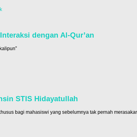
k
 Interaksi dengan Al-Qur’an
kalipun”
sin STIS Hidayatullah
erkhusus bagi mahasiswi yang sebelumnya tak pernah merasaka