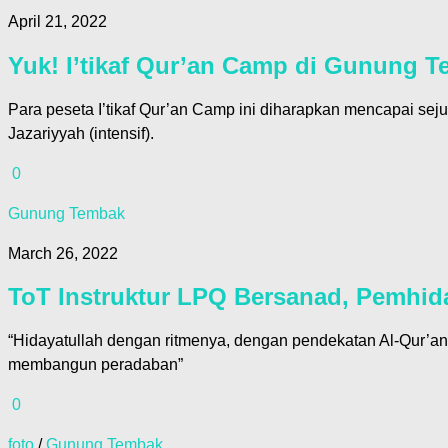
April 21, 2022
Yuk! I’tikaf Qur’an Camp di Gunung 
Para peseta I’tikaf Qur’an Camp ini diharapkan mencapai sejuml
Jazariyyah (intensif).
0
Gunung Tembak
March 26, 2022
ToT Instruktur LPQ Bersanad, Pemhid
“Hidayatullah dengan ritmenya, dengan pendekatan Al-Qur’an, 
membangun peradaban”
0
foto
/
Gunung Tembak