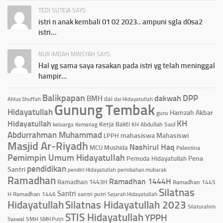
TEDI SUTEJA SAYS:
istri n anak kembali 01 02 2023.. ampuni sgla d0sa2
istri...
NUR IMDAH MINSYAH SAYS:
Hal yg sama saya rasakan pada istri yg telah meninggal
hampir...
Balikpapan
DPP
dakwah
BMH
dai
Ahlus Shuffah
dai Hidayatullah
Gunung Tembak
Hidayatullah
Hamzah Akbar
guru
KH
Hidayatullah
Kerja Bakti
KH Abdullah Said
keluarga
Kemenag
Abdurrahman Muhammad
mahasiswa
Mahasiswi
LPPH
Masjid Ar-Riyadh
Nashirul Haq
MCU
Mushida
Palestina
Pemimpin Umum Hidayatullah
Pena
Pemuda Hidayatullah
pendidikan
Santri
pendiri Hidayatullah
pernikahan mubarak
Ramadhan
Ramadhan 1444H
Ramadhan 1443H
Ramadhan 1445
Silatnas
Santri
H
Ramadhan 1446
santri putri
Sejarah Hidayatullah
Hidayatullah
Silatnas Hidayatullah 2023
Silaturahim
STIS Hidayatullah
YPPH
Syawal
SMH
SMH Putri