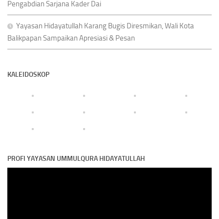
Pengabdian Sarjana Kader Dai
Yayasan Hidayatullah Karang Bugis Diresmikan, Wali Kota
Balikpapan Sampaikan Apresiasi & Pesan
KALEIDOSKOP
PROFI YAYASAN UMMULQURA HIDAYATULLAH