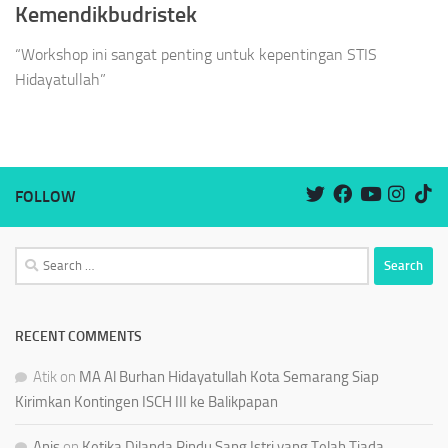
Kemendikbudristek
“Workshop ini sangat penting untuk kepentingan STIS
Hidayatullah”
FOLLOW
Search
for:
RECENT COMMENTS
Atik
on
MA Al Burhan Hidayatullah Kota Semarang Siap
Kirimkan Kontingen ISCH III ke Balikpapan
Anis
on
Ketika Dilanda Rindu Sang Istri yang Telah Tiada