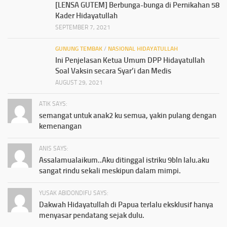
[LENSA GUTEM] Berbunga-bunga di Pernikahan 58
Kader Hidayatullah
SEPTEMBER 7, 2021
GUNUNG TEMBAK
/
NASIONAL HIDAYATULLAH
Ini Penjelasan Ketua Umum DPP Hidayatullah
Soal Vaksin secara Syar’i dan Medis
AUGUST 29, 2021
ATIK SAYS:
semangat untuk anak2 ku semua, yakin pulang dengan
kemenangan
ANIS SAYS:
Assalamualaikum..Aku ditinggal istriku 9bln lalu.aku
sangat rindu sekali meskipun dalam mimpi.
YUSAK ABIDONDIFU SAYS:
Dakwah Hidayatullah di Papua terlalu eksklusif hanya
menyasar pendatang sejak dulu.