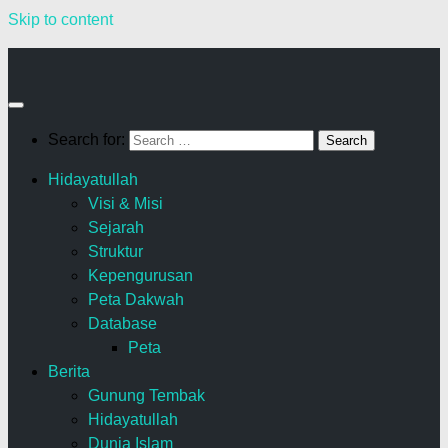
Skip to content
Search for:
Hidayatullah
Visi & Misi
Sejarah
Struktur
Kepengurusan
Peta Dakwah
Database
Peta
Berita
Gunung Tembak
Hidayatullah
Dunia Islam