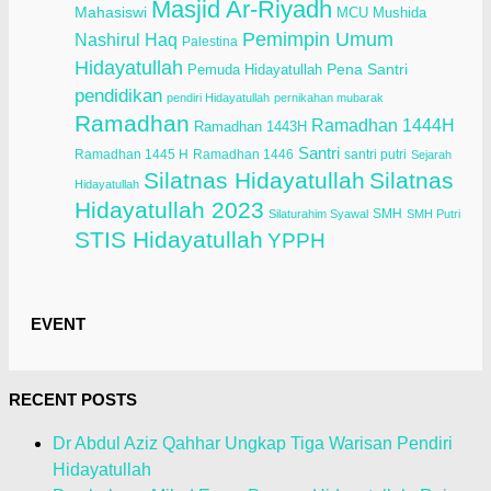
Masjid Ar-Riyadh
Mahasiswi
Mushida
MCU
Pemimpin Umum
Nashirul Haq
Palestina
Hidayatullah
Pena Santri
Pemuda Hidayatullah
pendidikan
pendiri Hidayatullah
pernikahan mubarak
Ramadhan
Ramadhan 1444H
Ramadhan 1443H
Santri
Ramadhan 1445 H
Ramadhan 1446
santri putri
Sejarah
Silatnas Hidayatullah
Silatnas
Hidayatullah
Hidayatullah 2023
SMH
Silaturahim Syawal
SMH Putri
STIS Hidayatullah
YPPH
EVENT
RECENT POSTS
Dr Abdul Aziz Qahhar Ungkap Tiga Warisan Pendiri
Hidayatullah