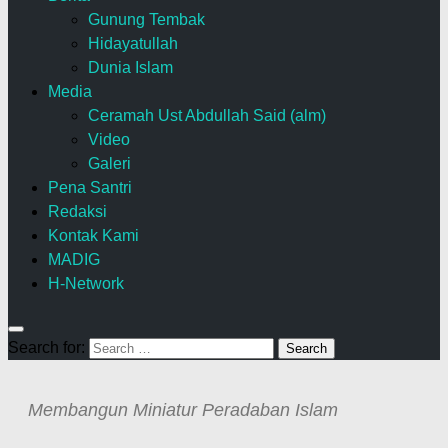
Gunung Tembak
Hidayatullah
Dunia Islam
Media
Ceramah Ust Abdullah Said (alm)
Video
Galeri
Pena Santri
Redaksi
Kontak Kami
MADIG
H-Network
Search for:
Membangun Miniatur Peradaban Islam