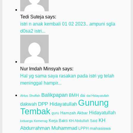
Tedi Suteja says:
istri n anak kembali 01 02 2023.. ampuni sgla
d0sa2 istri...
Nur Imdah Minsyah says:
Hal yg sama saya rasakan pada istri yg telah
meninggal hampir...
Balikpapan
BMH
dai
Ahlus Shuffah
dai Hidayatullah
Gunung
dakwah
DPP Hidayatullah
Tembak
Hidayatullah
Hamzah Akbar
guru
KH
Kerja Bakti
KH Abdullah Said
keluarga
Kemenag
Abdurrahman Muhammad
LPPH
mahasiswa