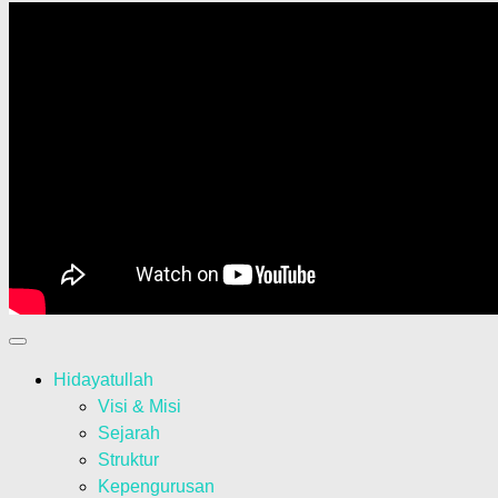
Hidayatullah
Visi & Misi
Sejarah
Struktur
Kepengurusan