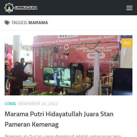
Skip to content
TAGGED:
MARAMA
0
LOKAL
NOVEMBER 20, 2022
Marama Putri Hidayatullah Juara Stan
Pameran Kemenag
Program al-Qur’an yang dimaksud adalah pelayanan jasa