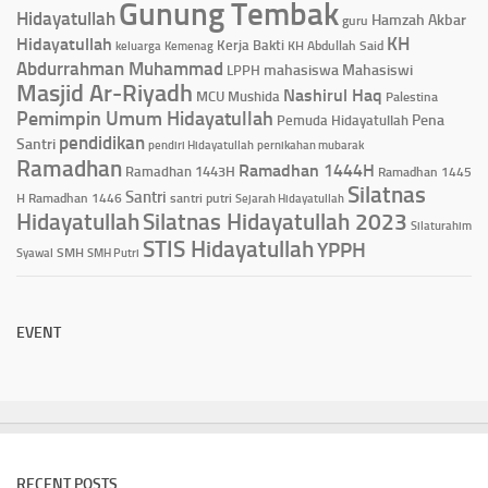
Gunung Tembak
Hidayatullah
Hamzah Akbar
guru
KH
Hidayatullah
Kerja Bakti
KH Abdullah Said
keluarga
Kemenag
Abdurrahman Muhammad
mahasiswa
Mahasiswi
LPPH
Masjid Ar-Riyadh
Nashirul Haq
MCU
Mushida
Palestina
Pemimpin Umum Hidayatullah
Pena
Pemuda Hidayatullah
pendidikan
Santri
pendiri Hidayatullah
pernikahan mubarak
Ramadhan
Ramadhan 1444H
Ramadhan 1443H
Ramadhan 1445
Silatnas
Santri
H
Ramadhan 1446
santri putri
Sejarah Hidayatullah
Hidayatullah
Silatnas Hidayatullah 2023
Silaturahim
STIS Hidayatullah
YPPH
Syawal
SMH
SMH Putri
EVENT
RECENT POSTS