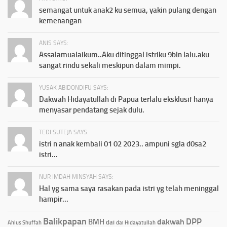
semangat untuk anak2 ku semua, yakin pulang dengan
kemenangan
ANIS SAYS:
Assalamualaikum..Aku ditinggal istriku 9bln lalu.aku
sangat rindu sekali meskipun dalam mimpi.
YUSAK ABIDONDIFU SAYS:
Dakwah Hidayatullah di Papua terlalu eksklusif hanya
menyasar pendatang sejak dulu.
TEDI SUTEJA SAYS:
istri n anak kembali 01 02 2023.. ampuni sgla d0sa2
istri...
NUR IMDAH MINSYAH SAYS:
Hal yg sama saya rasakan pada istri yg telah meninggal
hampir...
Balikpapan
DPP
dakwah
BMH
dai
Ahlus Shuffah
dai Hidayatullah