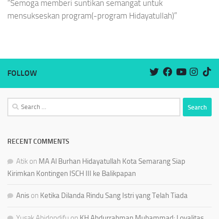
“Semoga memberi suntikan semangat untuk
mensukseskan program(-program Hidayatullah)”
FOLLOW
Search
for:
RECENT COMMENTS
Atik
on
MA Al Burhan Hidayatullah Kota Semarang Siap
Kirimkan Kontingen ISCH III ke Balikpapan
Anis
on
Ketika Dilanda Rindu Sang Istri yang Telah Tiada
Yusak Abidondifu
on
KH Abdurrahman Muhammad: Loyalitas