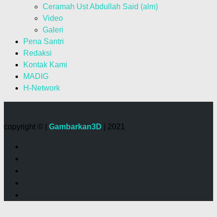
Ceramah Ust Abdullah Said (alm)
Video
Galeri
Pena Santri
Redaksi
Kontak Kami
MADIG
H-Network
copyright © |
Gambarkan3D
| 2021