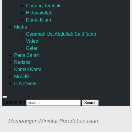
Gunung Tembak
Hidayatullah
Dunia Islam
Media
Ceramah Ust Abdullah Said (alm)
Video
Galeri
Pena Santri
Redaksi
Kontak Kami
MADIG
H-Network
Search for:
Membangun Miniatur Peradaban Islam