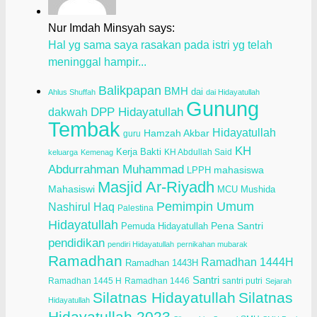
Nur Imdah Minsyah says:
Hal yg sama saya rasakan pada istri yg telah
meninggal hampir...
Balikpapan
BMH
dai
Ahlus Shuffah
dai Hidayatullah
Gunung
dakwah
DPP Hidayatullah
Tembak
Hidayatullah
Hamzah Akbar
guru
KH
Kerja Bakti
KH Abdullah Said
keluarga
Kemenag
Abdurrahman Muhammad
LPPH
mahasiswa
Masjid Ar-Riyadh
Mahasiswi
Mushida
MCU
Pemimpin Umum
Nashirul Haq
Palestina
Hidayatullah
Pena Santri
Pemuda Hidayatullah
pendidikan
pendiri Hidayatullah
pernikahan mubarak
Ramadhan
Ramadhan 1444H
Ramadhan 1443H
Santri
Ramadhan 1445 H
Ramadhan 1446
santri putri
Sejarah
Silatnas Hidayatullah
Silatnas
Hidayatullah
Hidayatullah 2023