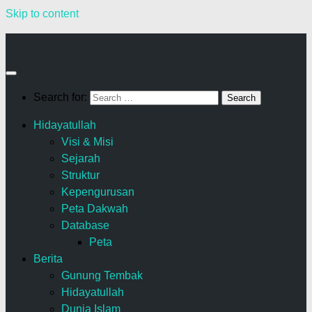
Skip to content
Search for:
Hidayatullah
Visi & Misi
Sejarah
Struktur
Kepengurusan
Peta Dakwah
Database
Peta
Berita
Gunung Tembak
Hidayatullah
Dunia Islam