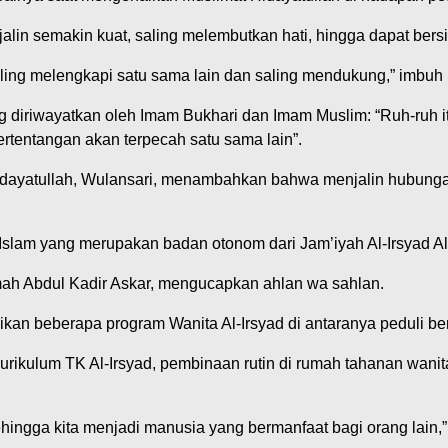
alin semakin kuat, saling melembutkan hati, hingga dapat be
aling melengkapi satu sama lain dan saling mendukung,” imbuh 
diriwayatkan oleh Imam Bukhari dan Imam Muslim: “Ruh-ruh itu 
rtentangan akan terpecah satu sama lain”.
ayatullah, Wulansari, menambahkan bahwa menjalin hubunga
 Islam yang merupakan badan otonom dari Jam’iyah Al-Irsyad Al
h Abdul Kadir Askar, mengucapkan ahlan wa sahlan.
an beberapa program Wanita Al-Irsyad di antaranya peduli ben
rikulum TK Al-Irsyad, pembinaan rutin di rumah tahanan wanit
ehingga kita menjadi manusia yang bermanfaat bagi orang lain,