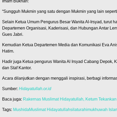
Imam Bukhari:
“Sungguh Mukmin yang satu dengan Mukmin yang lain sepert
Selain Ketua Umum Pengurus Besar Wanita Al-Irsyad, turut h
Departemen Organisasi, Kaderisasi, dan Hubungan Antar Le
Gues Jabri.
Kemudian Ketua Departemen Media dan Komunikasi Eva Anis
Hatim.
Hadir juga Ketua pengurus Wanita Al Irsyad Cabang Depok, 
dan Staf Kantor.
Acara dilanjutkan dengan menggali inspirasi, berbagi informa
Sumber:
Hidayatullah.or.id
Baca juga:
Rakernas Muslimat Hidayatullah, Ketum Tekanka
Tags:
Mushida
Muslimat Hidayatullah
silaturahim
ukhuwah Isla