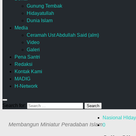
Gunung Tembak
Hidayatullah
Dunia Islam
Media
Ceramah Ust Abdullah Said (alm)
Video
Galeri
Pena Santri
Redaksi
Kontak Kami
MADIG
H-Network
Search for:
Nasional HIday
Membangun Miniatur Peradaban Islam
0