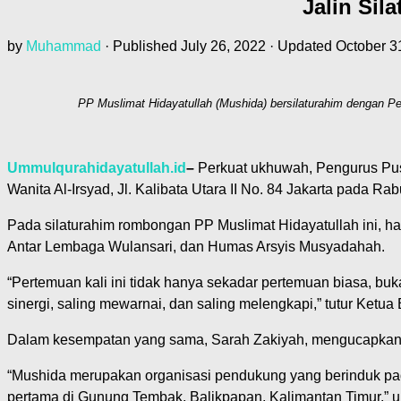
Jalin Sil
by
Muhammad
· Published
July 26, 2022
· Updated
October 3
PP Muslimat Hidayatullah (Mushida) bersilaturahim dengan Pen
Ummulqurahidayatullah.id
–
Perkuat ukhuwah, Pengurus Pusat
Wanita Al-Irsyad, Jl. Kalibata Utara II No. 84 Jakarta pada Ra
Pada silaturahim rombongan PP Muslimat Hidayatullah ini, ha
Antar Lembaga Wulansari, dan Humas Arsyis Musyadahah.
“Pertemuan kali ini tidak hanya sekadar pertemuan biasa, buka
sinergi, saling mewarnai, dan saling melengkapi,” tutur Ketu
Dalam kesempatan yang sama, Sarah Zakiyah, mengucapkan syu
“Mushida merupakan organisasi pendukung yang berinduk pad
pertama di Gunung Tembak, Balikpapan, Kalimantan Timur,” u