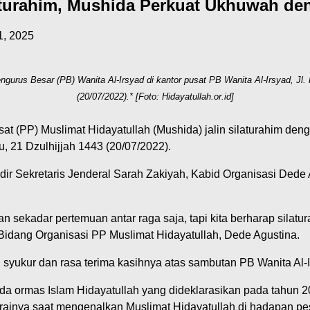
aturahim, Mushida Perkuat Ukhuwah den
1, 2025
gurus Besar (PB) Wanita Al-Irsyad di kantor pusat PB Wanita Al-Irsyad, Jl. K
(20/07/2022).* [Foto: Hidayatullah.or.id]
 (PP) Muslimat Hidayatullah (Mushida) jalin silaturahim deng
bu, 21 Dzulhijjah 1443 (20/07/2022).
dir Sekretaris Jenderal Sarah Zakiyah, Kabid Organisasi Dede
n sekadar pertemuan antar raga saja, tapi kita berharap silatu
a Bidang Organisasi PP Muslimat Hidayatullah, Dede Agustina.
kur dan rasa terima kasihnya atas sambutan PB Wanita Al-Irsya
a ormas Islam Hidayatullah yang dideklarasikan pada tahun 
rainya saat mengenalkan Muslimat Hidayatullah di hadapan pes