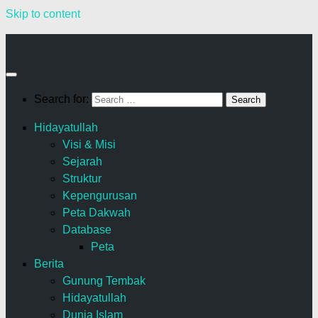
Skip to content
Search for:
Hidayatullah
Visi & Misi
Sejarah
Struktur
Kepengurusan
Peta Dakwah
Database
Peta
Berita
Gunung Tembak
Hidayatullah
Dunia Islam