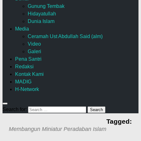
Gunung Tembak
Hidayatullah
Dunia Islam
Media
Ceramah Ust Abdullah Said (alm)
Video
Galeri
Pena Santri
Redaksi
Kontak Kami
MADIG
H-Network
Search for:
Tagged:
Membangun Miniatur Peradaban Islam