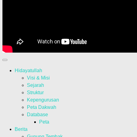
Hidayatullah
Visi & Misi
Sejarah
Struktur
Kepengurusan
Peta Dakwah
Database
Peta
Berita
Gunung Tembak