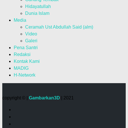
Hidayatullah
Dunia Islam
Media
Ceramah Ust Abdullah Said (alm)
Video
Galeri
Pena Santri
Redaksi
Kontak Kami
MADIG
H-Network
copyright © |
Gambarkan3D
| 2021