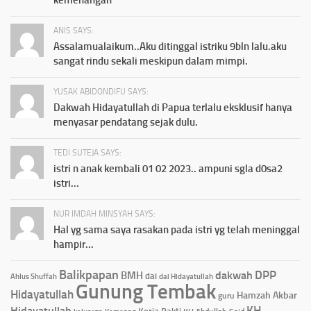
ANIS SAYS:
Assalamualaikum..Aku ditinggal istriku 9bln lalu.aku
sangat rindu sekali meskipun dalam mimpi.
YUSAK ABIDONDIFU SAYS:
Dakwah Hidayatullah di Papua terlalu eksklusif hanya
menyasar pendatang sejak dulu.
TEDI SUTEJA SAYS:
istri n anak kembali 01 02 2023.. ampuni sgla d0sa2
istri...
NUR IMDAH MINSYAH SAYS:
Hal yg sama saya rasakan pada istri yg telah meninggal
hampir...
Balikpapan
DPP
dakwah
BMH
dai
Ahlus Shuffah
dai Hidayatullah
Gunung Tembak
Hidayatullah
Hamzah Akbar
guru
KH
Hidayatullah
Kerja Bakti