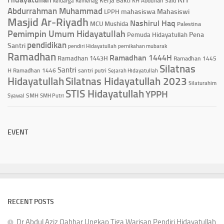
KH Abdullah Said
keluarga
Kemenag
Abdurrahman Muhammad
mahasiswa
Mahasiswi
LPPH
Masjid Ar-Riyadh
Nashirul Haq
MCU
Mushida
Palestina
Pemimpin Umum Hidayatullah
Pena
Pemuda Hidayatullah
pendidikan
Santri
pendiri Hidayatullah
pernikahan mubarak
Ramadhan
Ramadhan 1444H
Ramadhan 1443H
Ramadhan 1445
Silatnas
Santri
H
Ramadhan 1446
santri putri
Sejarah Hidayatullah
Hidayatullah
Silatnas Hidayatullah 2023
Silaturahim
STIS Hidayatullah
YPPH
Syawal
SMH
SMH Putri
EVENT
RECENT POSTS
Dr Abdul Aziz Qahhar Ungkap Tiga Warisan Pendiri Hidayatullah