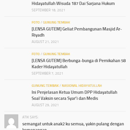
Hidayatullah Wisuda 187 Dai Sarjana Hukum
SEPTEMBER 18, 2021
FOTO
/
GUNUNG TEMBAK
[LENSA GUTEM] Geliat Pembangunan Masjid Ar-
Riyadh
AUGUST 21, 2021
FOTO
/
GUNUNG TEMBAK
[LENSA GUTEM] Berbunga-bunga di Pernikahan 58
Kader Hidayatullah
SEPTEMBER 7, 2021
GUNUNG TEMBAK
/
NASIONAL HIDAYATULLAH
Ini Penjelasan Ketua Umum DPP Hidayatullah
Soal Vaksin secara Syar’i dan Medis
AUGUST 29, 2021
ATIK SAYS:
semangat untuk anak2 ku semua, yakin pulang dengan
kemenangan