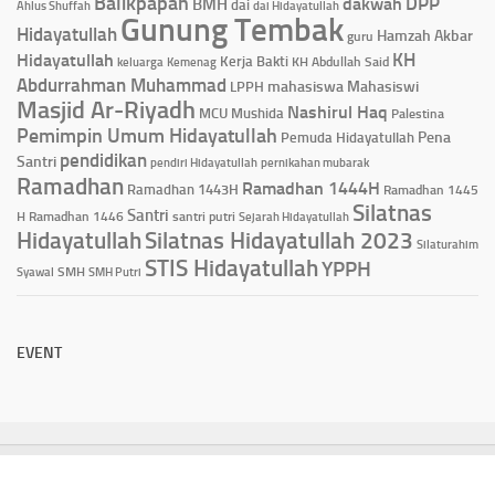
Balikpapan
DPP
dakwah
BMH
dai
Ahlus Shuffah
dai Hidayatullah
Gunung Tembak
Hidayatullah
Hamzah Akbar
guru
KH
Hidayatullah
Kerja Bakti
KH Abdullah Said
keluarga
Kemenag
Abdurrahman Muhammad
mahasiswa
Mahasiswi
LPPH
Masjid Ar-Riyadh
Nashirul Haq
MCU
Mushida
Palestina
Pemimpin Umum Hidayatullah
Pena
Pemuda Hidayatullah
pendidikan
Santri
pendiri Hidayatullah
pernikahan mubarak
Ramadhan
Ramadhan 1444H
Ramadhan 1443H
Ramadhan 1445
Silatnas
Santri
H
Ramadhan 1446
santri putri
Sejarah Hidayatullah
Hidayatullah
Silatnas Hidayatullah 2023
Silaturahim
STIS Hidayatullah
YPPH
Syawal
SMH
SMH Putri
EVENT