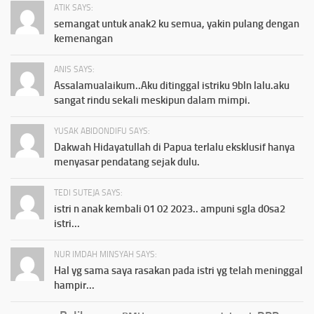
ATIK SAYS:
semangat untuk anak2 ku semua, yakin pulang dengan
kemenangan
ANIS SAYS:
Assalamualaikum..Aku ditinggal istriku 9bln lalu.aku
sangat rindu sekali meskipun dalam mimpi.
YUSAK ABIDONDIFU SAYS:
Dakwah Hidayatullah di Papua terlalu eksklusif hanya
menyasar pendatang sejak dulu.
TEDI SUTEJA SAYS:
istri n anak kembali 01 02 2023.. ampuni sgla d0sa2
istri...
NUR IMDAH MINSYAH SAYS:
Hal yg sama saya rasakan pada istri yg telah meninggal
hampir...