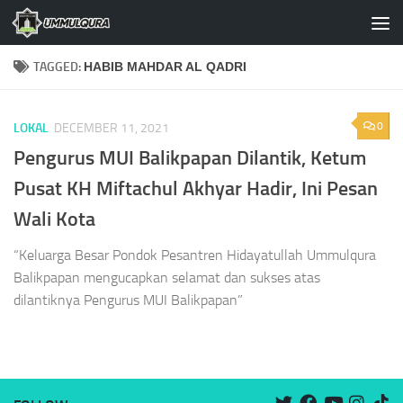
Skip to content
TAGGED:
HABIB MAHDAR AL QADRI
0
LOKAL
DECEMBER 11, 2021
Pengurus MUI Balikpapan Dilantik, Ketum
Pusat KH Miftachul Akhyar Hadir, Ini Pesan
Wali Kota
“Keluarga Besar Pondok Pesantren Hidayatullah Ummulqura
Balikpapan mengucapkan selamat dan sukses atas
dilantiknya Pengurus MUI Balikpapan”