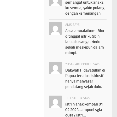
semangat untuk anak2
ku semua, yakin pulang
dengan kemenangan
ANIS SAYS:
Assalamualaikum..Aku
ditinggal istriku 9bln
lalu.aku sangat rindu
sekali meskipun dalam
mimpi.
YUSAK ABIDONDIFU SAYS:
Dakwah Hidayatullah di
Papua terlalu eksklusif
hanya menyasar
pendatang sejak dulu.
TEDI SUTEJA SAYS:
istri n anak kembali 01
02 2023.. ampuni sgla
d0sa2 istri...