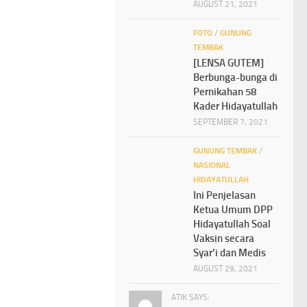
AUGUST 21, 2021
FOTO
/
GUNUNG
TEMBAK
[LENSA GUTEM]
Berbunga-bunga di
Pernikahan 58
Kader Hidayatullah
SEPTEMBER 7, 2021
GUNUNG TEMBAK
/
NASIONAL
HIDAYATULLAH
Ini Penjelasan
Ketua Umum DPP
Hidayatullah Soal
Vaksin secara
Syar’i dan Medis
AUGUST 29, 2021
ATIK SAYS: