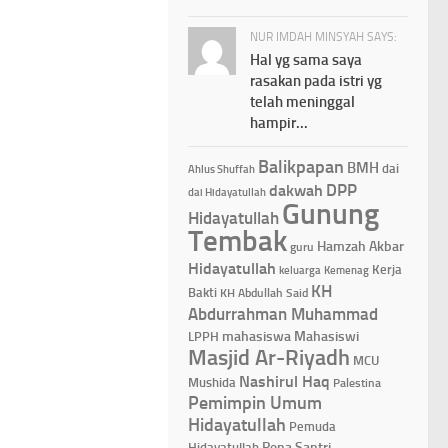
NUR IMDAH MINSYAH SAYS:
Hal yg sama saya
rasakan pada istri yg
telah meninggal
hampir...
Balikpapan
BMH
dai
Ahlus Shuffah
DPP
dakwah
dai Hidayatullah
Gunung
Hidayatullah
Tembak
Hamzah Akbar
guru
Hidayatullah
Kerja
keluarga
Kemenag
KH
Bakti
KH Abdullah Said
Abdurrahman Muhammad
mahasiswa
Mahasiswi
LPPH
Masjid Ar-Riyadh
MCU
Nashirul Haq
Mushida
Palestina
Pemimpin Umum
Hidayatullah
Pemuda
Pena Santri
Hidayatullah