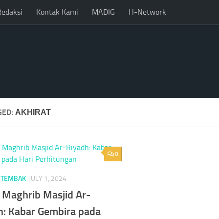
Redaksi
Kontak Kami
MADIG
H-Network
GED:
AKHIRAT
0
 TEMBAK
JULY 1, 2024
n Maghrib Masjid Ar-
h: Kabar Gembira pada