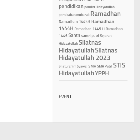
pendidikan
pendiri Hidayatullah
Ramadhan
pernikahan mubarak
Ramadhan
Ramadhan 1443H
1444H
Ramadhan 1445 H
Ramadhan
Santri
1446
santri putri
Sejarah
Silatnas
Hidayatullah
Hidayatullah
Silatnas
Hidayatullah 2023
STIS
Silaturahim Syawal
SMH
SMH Putri
Hidayatullah
YPPH
EVENT