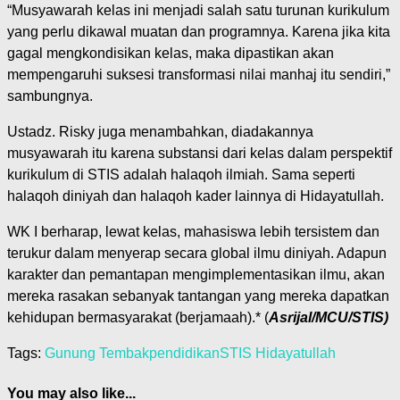
“Musyawarah kelas ini menjadi salah satu turunan kurikulum
yang perlu dikawal muatan dan programnya. Karena jika kita
gagal mengkondisikan kelas, maka dipastikan akan
mempengaruhi suksesi transformasi nilai manhaj itu sendiri,”
sambungnya.
Ustadz. Risky juga menambahkan, diadakannya
musyawarah itu karena substansi dari kelas dalam perspektif
kurikulum di STIS adalah halaqoh ilmiah. Sama seperti
halaqoh diniyah dan halaqoh kader lainnya di Hidayatullah.
WK I berharap, lewat kelas, mahasiswa lebih tersistem dan
terukur dalam menyerap secara global ilmu diniyah. Adapun
karakter dan pemantapan mengimplementasikan ilmu, akan
mereka rasakan sebanyak tantangan yang mereka dapatkan
kehidupan bermasyarakat (berjamaah).* (
Asrijal/MCU/STIS)
Tags:
Gunung Tembak
pendidikan
STIS Hidayatullah
You may also like...