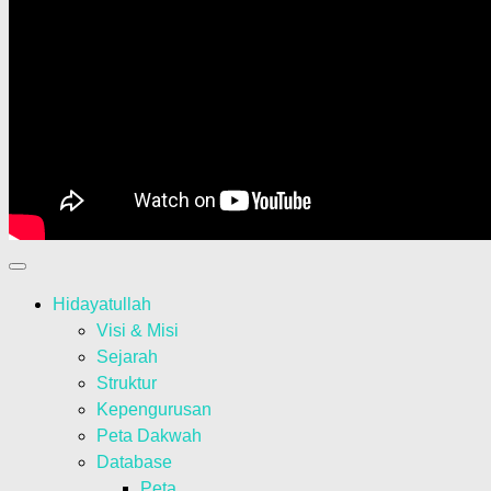
Hidayatullah
Visi & Misi
Sejarah
Struktur
Kepengurusan
Peta Dakwah
Database
Peta