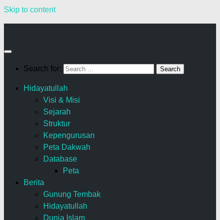
Skip to content
Search for:
Hidayatullah
Visi & Misi
Sejarah
Struktur
Kepengurusan
Peta Dakwah
Database
Peta
Berita
Gunung Tembak
Hidayatullah
Dunia Islam