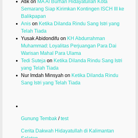
Atik
on
MA Al Burhan Hidayatullah Kota
Semarang Siap Kirimkan Kontingen ISCH III ke
Balikpapan
Anis
on
Ketika Dilanda Rindu Sang Istri yang
Telah Tiada
Yusak Abidondifu
on
KH Abdurrahman
Muhammad: Loyalitas Perjuangan Para Dai
Warisan Mahal Para Ulama
Tedi Suteja
on
Ketika Dilanda Rindu Sang Istri
yang Telah Tiada
Nur Imdah Minsyah
on
Ketika Dilanda Rindu
Sang Istri yang Telah Tiada
Gunung Tembak
/
test
Cerita Dakwah Hidayatullah di Kalimantan