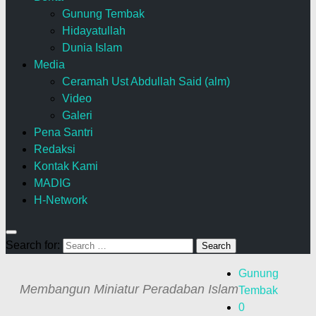
Gunung Tembak
Hidayatullah
Dunia Islam
Media
Ceramah Ust Abdullah Said (alm)
Video
Galeri
Pena Santri
Redaksi
Kontak Kami
MADIG
H-Network
Search for:
Gunung
Membangun Miniatur Peradaban Islam
Tembak
0