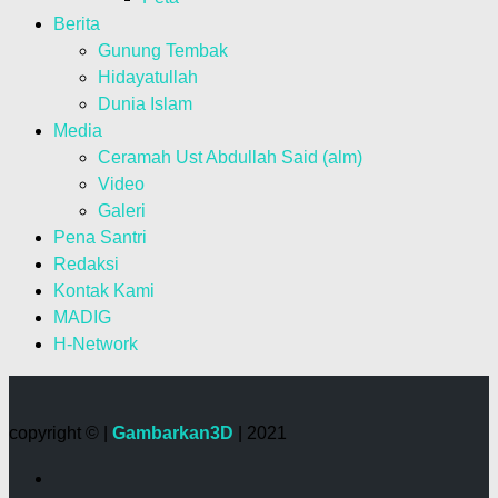
Berita
Gunung Tembak
Hidayatullah
Dunia Islam
Media
Ceramah Ust Abdullah Said (alm)
Video
Galeri
Pena Santri
Redaksi
Kontak Kami
MADIG
H-Network
copyright © |
Gambarkan3D
| 2021