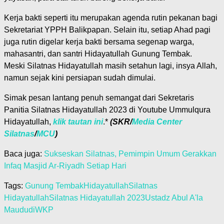
Kerja bakti seperti itu merupakan agenda rutin pekanan bagi
Sekretariat YPPH Balikpapan. Selain itu, setiap Ahad pagi
juga rutin digelar kerja bakti bersama segenap warga,
mahasantri, dan santri Hidayatullah Gunung Tembak.
Meski Silatnas Hidayatullah masih setahun lagi, insya Allah,
namun sejak kini persiapan sudah dimulai.
Simak pesan lantang penuh semangat dari Sekretaris
Panitia Silatnas Hidayatullah 2023 di Youtube Ummulqura
Hidayatullah,
klik tautan ini
.*
(SKR/
Media Center
Silatnas
/
MCU
)
Baca juga:
Sukseskan Silatnas, Pemimpin Umum Gerakkan
Infaq Masjid Ar-Riyadh Setiap Hari
Tags:
Gunung Tembak
Hidayatullah
Silatnas
Hidayatullah
Silatnas Hidayatullah 2023
Ustadz Abul A'la
Maududi
WKP