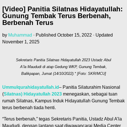
[Video] Panitia Silatnas Hidayatullah:
Gunung Tembak Terus Berbenah,
Berbenah Terus
by
Muhammad
· Published
October 15, 2022
· Updated
November 1, 2025
Sekretaris Panitia Silatnas Hidayatullah 2023 Ustadz Abul
A’la Maududi di atap Gedung WKP, Gunung Tembak,
Balikpapan, Jumat (14/10/2022).* [Foto: SKR/MCU]
Ummulqurahidayatullah.id
– Panitia Silaturahim Nasional
(
Silatnas) Hidayatullah 2023
menegaskan, sebagai tuan
rumah Silatnas, Kampus Induk Hidayatullah Gunung Tembak
terus berbenah tiada henti.
“Terus berbenah,” tegas Sekretaris Panitia, Ustadz Abul A’la
Maududi, dengan lantang saat diwawancarai Media Center