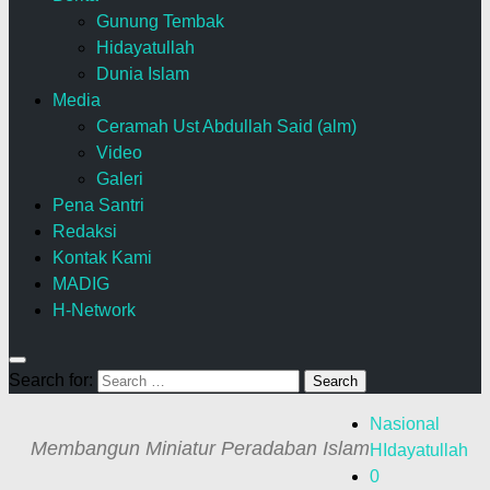
Gunung Tembak
Hidayatullah
Dunia Islam
Media
Ceramah Ust Abdullah Said (alm)
Video
Galeri
Pena Santri
Redaksi
Kontak Kami
MADIG
H-Network
Search for:
Nasional
Membangun Miniatur Peradaban Islam
HIdayatullah
0