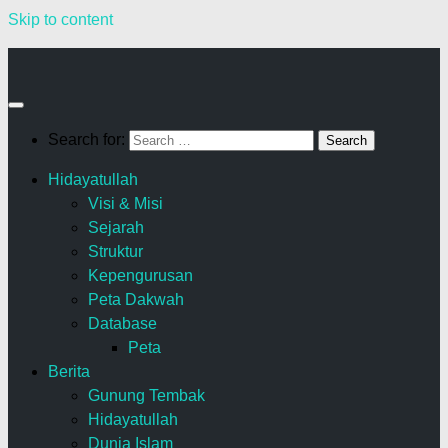
Skip to content
Search for:
Hidayatullah
Visi & Misi
Sejarah
Struktur
Kepengurusan
Peta Dakwah
Database
Peta
Berita
Gunung Tembak
Hidayatullah
Dunia Islam