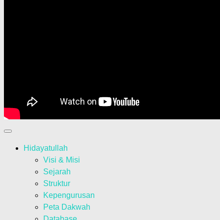
Hidayatullah
Visi & Misi
Sejarah
Struktur
Kepengurusan
Peta Dakwah
Database