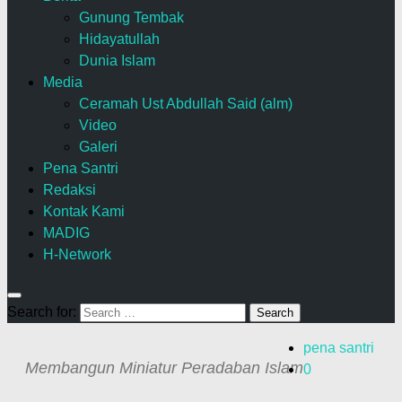
Gunung Tembak
Hidayatullah
Dunia Islam
Media
Ceramah Ust Abdullah Said (alm)
Video
Galeri
Pena Santri
Redaksi
Kontak Kami
MADIG
H-Network
Search for:
pena santri
Membangun Miniatur Peradaban Islam
0