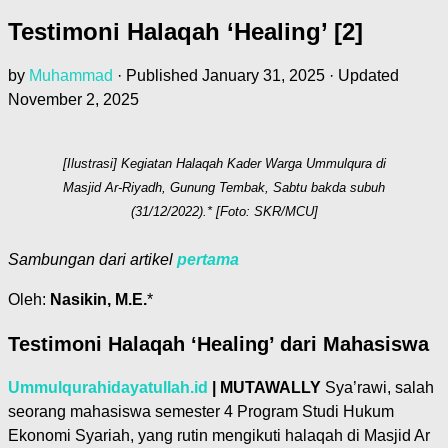
Testimoni Halaqah ‘Healing’ [2]
by
Muhammad
· Published
January 31, 2025
· Updated
November 2, 2025
[Ilustrasi] Kegiatan Halaqah Kader Warga Ummulqura di
Masjid Ar-Riyadh, Gunung Tembak, Sabtu bakda subuh
(31/12/2022).* [Foto: SKR/MCU]
Sambungan dari artikel
pertama
Oleh:
Nasikin, M.E.
*
Testimoni Halaqah ‘Healing’ dari Mahasiswa
Ummulqurahidayatullah.id
| MUTAWALLY
Sya’rawi, salah
seorang mahasiswa semester 4 Program Studi Hukum
Ekonomi Syariah, yang rutin mengikuti halaqah di Masjid Ar