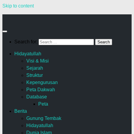
Skip to content
Search for:
Hidayatullah
Visi & Misi
Sejarah
Struktur
Kepengurusan
Peta Dakwah
Database
Peta
Berita
Gunung Tembak
Hidayatullah
Dunia Islam