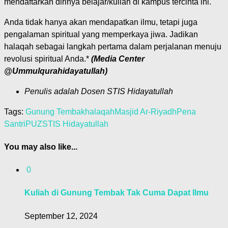
mendaftarkan dirinya belajar/kuliah di kampus tercinta ini.
Anda tidak hanya akan mendapatkan ilmu, tetapi juga
pengalaman spiritual yang memperkaya jiwa. Jadikan
halaqah sebagai langkah pertama dalam perjalanan menuju
revolusi spiritual Anda.*
(Media Center
@Ummulqurahidayatullah)
Penulis adalah Dosen STIS Hidayatullah
Tags:
Gunung Tembak
halaqah
Masjid Ar-Riyadh
Pena
Santri
PUZ
STIS Hidayatullah
You may also like...
0
Kuliah di Gunung Tembak Tak Cuma Dapat Ilmu
September 12, 2024