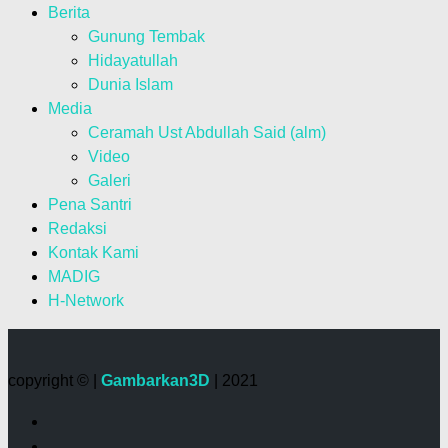
Berita
Gunung Tembak
Hidayatullah
Dunia Islam
Media
Ceramah Ust Abdullah Said (alm)
Video
Galeri
Pena Santri
Redaksi
Kontak Kami
MADIG
H-Network
copyright © |
Gambarkan3D
| 2021