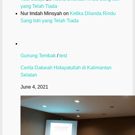
yang Telah Tiada
Nur Imdah Minsyah
on
Ketika Dilanda Rindu
Sang Istri yang Telah Tiada
Gunung Tembak
/
test
Cerita Dakwah Hidayatullah di Kalimantan
Selatan
June 4, 2021