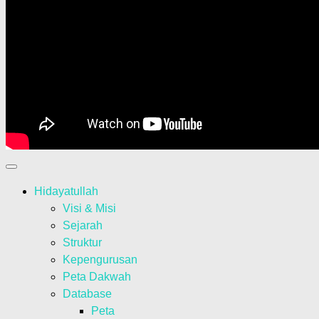
Hidayatullah
Visi & Misi
Sejarah
Struktur
Kepengurusan
Peta Dakwah
Database
Peta