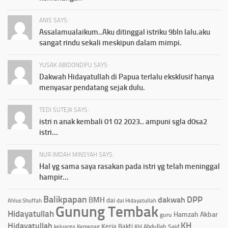
ANIS SAYS:
Assalamualaikum..Aku ditinggal istriku 9bln lalu.aku
sangat rindu sekali meskipun dalam mimpi.
YUSAK ABIDONDIFU SAYS:
Dakwah Hidayatullah di Papua terlalu eksklusif hanya
menyasar pendatang sejak dulu.
TEDI SUTEJA SAYS:
istri n anak kembali 01 02 2023.. ampuni sgla d0sa2
istri...
NUR IMDAH MINSYAH SAYS:
Hal yg sama saya rasakan pada istri yg telah meninggal
hampir...
Balikpapan
DPP
dakwah
BMH
dai
Ahlus Shuffah
dai Hidayatullah
Gunung Tembak
Hidayatullah
Hamzah Akbar
guru
KH
Hidayatullah
Kerja Bakti
KH Abdullah Said
keluarga
Kemenag