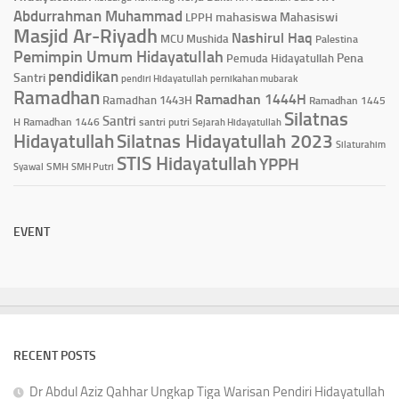
Abdurrahman Muhammad
mahasiswa
Mahasiswi
LPPH
Masjid Ar-Riyadh
Nashirul Haq
MCU
Mushida
Palestina
Pemimpin Umum Hidayatullah
Pena
Pemuda Hidayatullah
pendidikan
Santri
pendiri Hidayatullah
pernikahan mubarak
Ramadhan
Ramadhan 1444H
Ramadhan 1443H
Ramadhan 1445
Silatnas
Santri
H
Ramadhan 1446
santri putri
Sejarah Hidayatullah
Hidayatullah
Silatnas Hidayatullah 2023
Silaturahim
STIS Hidayatullah
YPPH
Syawal
SMH
SMH Putri
EVENT
RECENT POSTS
Dr Abdul Aziz Qahhar Ungkap Tiga Warisan Pendiri Hidayatullah