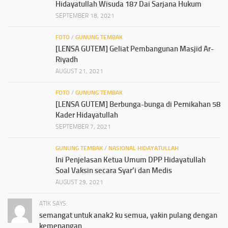
Hidayatullah Wisuda 187 Dai Sarjana Hukum
SEPTEMBER 18, 2021
FOTO
/
GUNUNG TEMBAK
[LENSA GUTEM] Geliat Pembangunan Masjid Ar-
Riyadh
AUGUST 21, 2021
FOTO
/
GUNUNG TEMBAK
[LENSA GUTEM] Berbunga-bunga di Pernikahan 58
Kader Hidayatullah
SEPTEMBER 7, 2021
GUNUNG TEMBAK
/
NASIONAL HIDAYATULLAH
Ini Penjelasan Ketua Umum DPP Hidayatullah
Soal Vaksin secara Syar’i dan Medis
AUGUST 29, 2021
ATIK SAYS:
semangat untuk anak2 ku semua, yakin pulang dengan
kemenangan