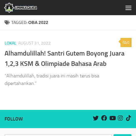
Skip to content
TAGGED:
OBA 2022
0
LOKAL
AUGUST 31, 2022
Alhamdulillah! Santri Gutem Boyong Juara
1,2,3 KSM & Olimpiade Bahasa Arab
“Alhamdulillah, tradisi juara ini masih terus bisa
dipertahankan.”
FOLLOW