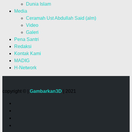
Dunia Islam
Media
Ceramah Ust Abdullah Said (alm)
Video
Galeri
Pena Santri
Redaksi
Kontak Kami
MADIG
H-Network
copyright © |
Gambarkan3D
| 2021