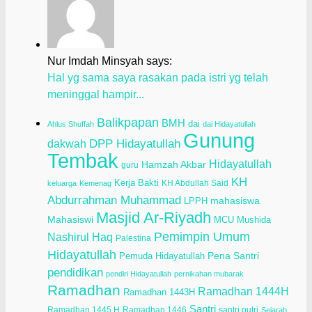
Nur Imdah Minsyah says:
Hal yg sama saya rasakan pada istri yg telah
meninggal hampir...
Balikpapan
BMH
dai
Ahlus Shuffah
dai Hidayatullah
Gunung
dakwah
DPP Hidayatullah
Tembak
Hidayatullah
Hamzah Akbar
guru
KH
Kerja Bakti
KH Abdullah Said
keluarga
Kemenag
Abdurrahman Muhammad
LPPH
mahasiswa
Masjid Ar-Riyadh
Mahasiswi
Mushida
MCU
Pemimpin Umum
Nashirul Haq
Palestina
Hidayatullah
Pena Santri
Pemuda Hidayatullah
pendidikan
pendiri Hidayatullah
pernikahan mubarak
Ramadhan
Ramadhan 1444H
Ramadhan 1443H
Santri
Ramadhan 1445 H
Ramadhan 1446
santri putri
Sejarah