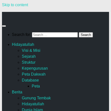
Skip to content
Search for:
Hidayatullah
Visi & Misi
Sejarah
Struktur
Kepengurusan
Peta Dakwah
Database
Peta
Berita
Gunung Tembak
Hidayatullah
Dunia Islam