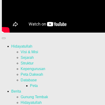
Hidayatullah
Visi & Misi
Sejarah
Struktur
Kepengurusan
Peta Dakwah
Database
Peta
Berita
Gunung Tembak
Hidayatullah