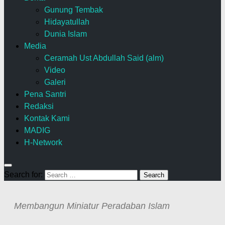
Gunung Tembak
Hidayatullah
Dunia Islam
Media
Ceramah Ust Abdullah Said (alm)
Video
Galeri
Pena Santri
Redaksi
Kontak Kami
MADIG
H-Network
Search for:
Membangun Miniatur Peradaban Islam