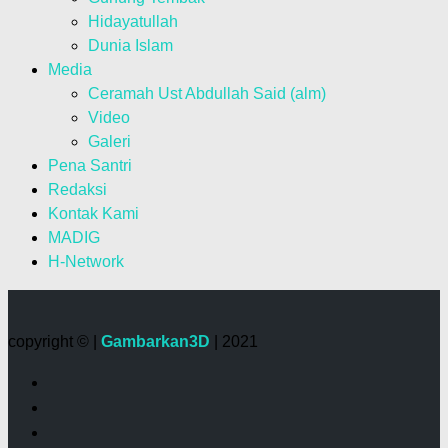
Hidayatullah
Dunia Islam
Media
Ceramah Ust Abdullah Said (alm)
Video
Galeri
Pena Santri
Redaksi
Kontak Kami
MADIG
H-Network
copyright © |
Gambarkan3D
| 2021