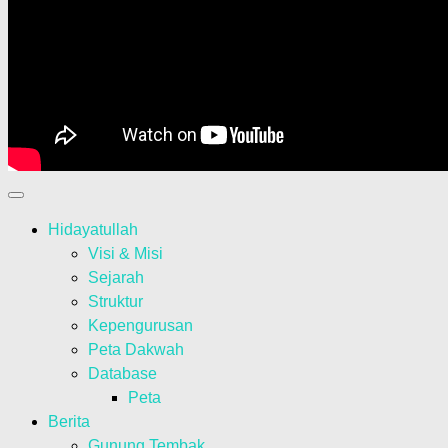
Hidayatullah
Visi & Misi
Sejarah
Struktur
Kepengurusan
Peta Dakwah
Database
Peta
Berita
Gunung Tembak