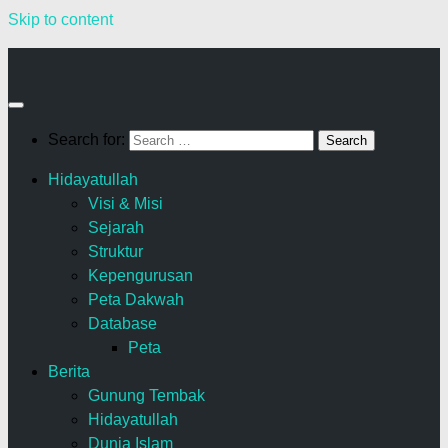
Skip to content
Search for:
Hidayatullah
Visi & Misi
Sejarah
Struktur
Kepengurusan
Peta Dakwah
Database
Peta
Berita
Gunung Tembak
Hidayatullah
Dunia Islam