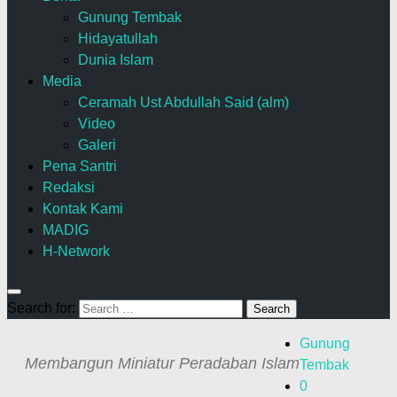
Gunung Tembak
Hidayatullah
Dunia Islam
Media
Ceramah Ust Abdullah Said (alm)
Video
Galeri
Pena Santri
Redaksi
Kontak Kami
MADIG
H-Network
Search for:
Gunung
Membangun Miniatur Peradaban Islam
Tembak
0