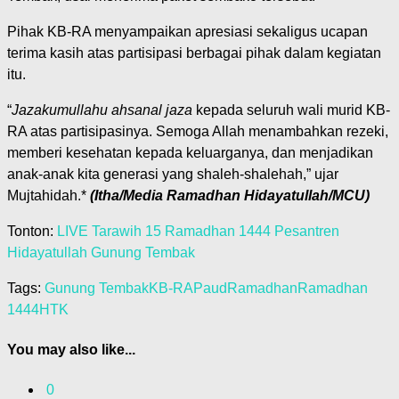
Pihak KB-RA menyampaikan apresiasi sekaligus ucapan
terima kasih atas partisipasi berbagai pihak dalam kegiatan
itu.
“
Jazakumullahu ahsanal jaza
kepada seluruh wali murid KB-
RA atas partisipasinya. Semoga Allah menambahkan rezeki,
memberi kesehatan kepada keluarganya, dan menjadikan
anak-anak kita generasi yang shaleh-shalehah,” ujar
Mujtahidah.*
(Itha/Media Ramadhan Hidayatullah/MCU)
Tonton:
LIVE Tarawih 15 Ramadhan 1444 Pesantren
Hidayatullah Gunung Tembak
Tags:
Gunung Tembak
KB-RA
Paud
Ramadhan
Ramadhan
1444H
TK
You may also like...
0